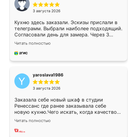
3 августа 2026
Кухню здесь заказали. Эскизы прислали в
телеграмм. Выбрали наиболее подходящий.
Согласовали день для замера. Через 3
недели кухня была уже готова. Остались
Читать полностью
довольны работой. Спасибо Ренессанс
мебель за качественную работу!
yaroslava1986
3 августа 2026
Заказала себе новый шкаф в студии
Ренессанс где ранее заказывала себе
новую кухню.Чего искать, когда качеством
вполне довольна. Служит кухня уже почти
Читать полностью
два года, нареканий нет.