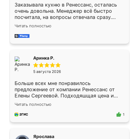
Заказывала кухню в Ренессанс, осталась
очень довольна. Менеджер всё быстро
посчитала, на вопросы отвечала сразу.
Замерщик приехал в субботу, подошёл к
Читать полностью
делу со всей ответственностью. Собрали
за день, ребята работали аккуратно, даже
пыли почти не было. Качество отличное,
ящики ходят плавно, ничего не скрипит.
Всё подошло как влитое.
Аринка Р.
5 августа 2026
Больше всех мне понравилось
предложение от компании Ренессанс от
Елены Сергеевой. Подходяшщая цена и
короткие сроки изготовления. Приехавший
Читать полностью
для замера сотрудник Владислав
предложил по моему эскизу самый
1
подходящий вариант шкафа. Немного его
видоизменил, получилось даже лучше, чем
я хотела.
Ярослава