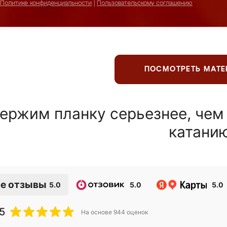
Политике конфиденциальности
|
Пользовательскому соглашению
ПОСМОТРЕТЬ МАТ
ержим планку серьезнее, чем
катани
е отзывы
5.0
5.0
5.0
5
На основе
944
оценок