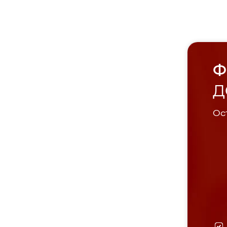
Ф
Д
Ост