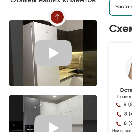
Отзывы наших клиентов
Часто 
Схе
Оста
Позвон
8 (
8 (
8 (
Или оставь