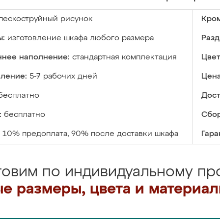
пескоструйный рисунок
Кром
ы:
изготовление шкафа любого размера
Разд
ннее наполнение:
стандартная комплектация
Цвет
вление:
5-7 рабочих дней
Цена
бесплатно
Дост
:
бесплатно
Сбор
10% предоплата, 90% после доставки шкафа
Гара
товим по индивидуальному про
е размеры, цвета и материа