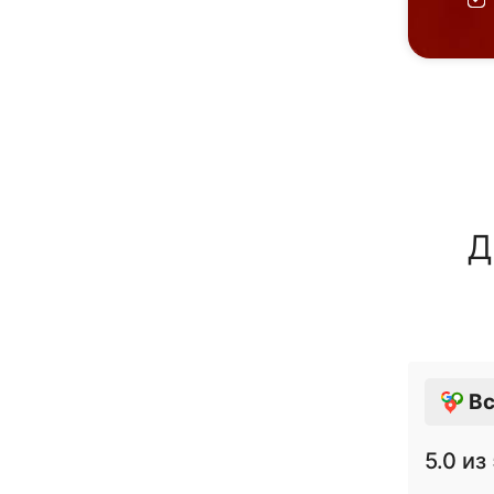
Д
Вс
5.0
из 