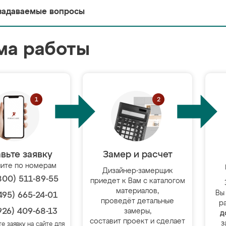
задаваемые вопросы
ма работы
вьте заявку
Замер и расчет
ите по номерам
Дизайнер-замерщик
800) 511-89-55
приедет к Вам с каталогом
материалов,
Вы
495) 665-24-01
проведёт детальные
р
926) 409-68-13
замеры,
д
составит проект и сделает
з
те заявку на сайте для