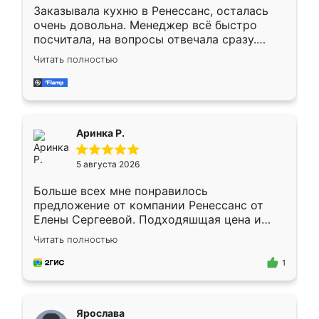
Заказывала кухню в Ренессанс, осталась
очень довольна. Менеджер всё быстро
посчитала, на вопросы отвечала сразу.
Замерщик приехал в субботу, подошёл к
Читать полностью
делу со всей ответственностью. Собрали
за день, ребята работали аккуратно, даже
пыли почти не было. Качество отличное,
ящики ходят плавно, ничего не скрипит.
Всё подошло как влитое.
Аринка Р.
5 августа 2026
Больше всех мне понравилось
предложение от компании Ренессанс от
Елены Сергеевой. Подходяшщая цена и
короткие сроки изготовления. Приехавший
Читать полностью
для замера сотрудник Владислав
предложил по моему эскизу самый
1
подходящий вариант шкафа. Немного его
видоизменил, получилось даже лучше, чем
я хотела.
Ярослава