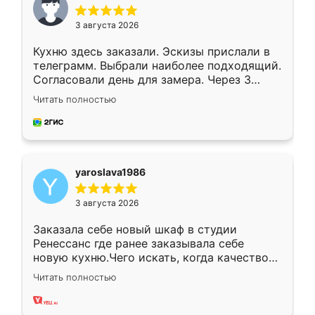
3 августа 2026
Кухню здесь заказали. Эскизы прислали в
телеграмм. Выбрали наиболее подходящий.
Согласовали день для замера. Через 3
недели кухня была уже готова. Остались
Читать полностью
довольны работой. Спасибо Ренессанс
мебель за качественную работу!
yaroslava1986
3 августа 2026
Заказала себе новый шкаф в студии
Ренессанс где ранее заказывала себе
новую кухню.Чего искать, когда качеством
вполне довольна. Служит кухня уже почти
Читать полностью
два года, нареканий нет.