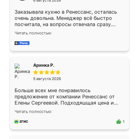
6 августа 2026
мебели буду заказывать только здесь.
Заказывала кухню в Ренессанс, осталась
очень довольна. Менеджер всё быстро
посчитала, на вопросы отвечала сразу.
Замерщик приехал в субботу, подошёл к
Читать полностью
делу со всей ответственностью. Собрали
за день, ребята работали аккуратно, даже
пыли почти не было. Качество отличное,
ящики ходят плавно, ничего не скрипит.
Всё подошло как влитое.
Аринка Р.
5 августа 2026
Больше всех мне понравилось
предложение от компании Ренессанс от
Елены Сергеевой. Подходяшщая цена и
короткие сроки изготовления. Приехавший
Читать полностью
для замера сотрудник Владислав
предложил по моему эскизу самый
1
подходящий вариант шкафа. Немного его
видоизменил, получилось даже лучше, чем