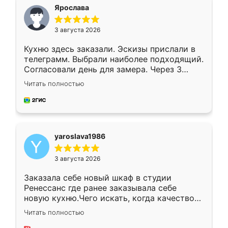
я хотела.
Ярослава
3 августа 2026
Кухню здесь заказали. Эскизы прислали в
телеграмм. Выбрали наиболее подходящий.
Согласовали день для замера. Через 3
недели кухня была уже готова. Остались
Читать полностью
довольны работой. Спасибо Ренессанс
мебель за качественную работу!
yaroslava1986
3 августа 2026
Заказала себе новый шкаф в студии
Ренессанс где ранее заказывала себе
новую кухню.Чего искать, когда качеством
вполне довольна. Служит кухня уже почти
Читать полностью
два года, нареканий нет.