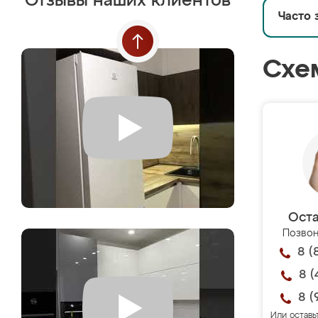
Отзывы наших клиентов
Часто 
Схе
Оста
Позвон
8 (
8 (
8 (
Или оставь