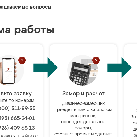
задаваемые вопросы
ма работы
вьте заявку
Замер и расчет
ите по номерам
Дизайнер-замерщик
800) 511-89-55
приедет к Вам с каталогом
материалов,
Вы
495) 665-24-01
проведёт детальные
р
926) 409-68-13
замеры,
д
составит проект и сделает
з
те заявку на сайте для