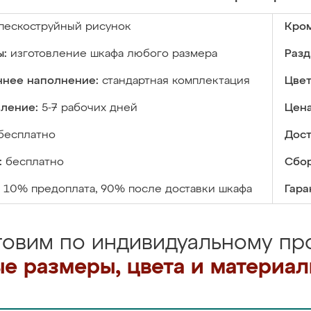
пескоструйный рисунок
Кром
ы:
изготовление шкафа любого размера
Разд
ннее наполнение:
стандартная комплектация
Цвет
вление:
5-7 рабочих дней
Цена
бесплатно
Дост
:
бесплатно
Сбор
10% предоплата, 90% после доставки шкафа
Гара
товим по индивидуальному про
е размеры, цвета и материа