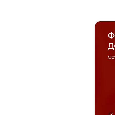
Ф
Д
Ост