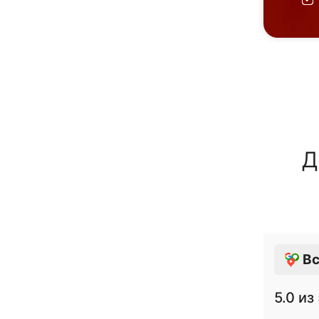
Д
Вс
5.0
из 