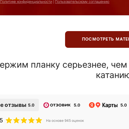
Политике конфиденциальности
|
Пользовательскому соглашению
ПОСМОТРЕТЬ МАТ
ержим планку серьезнее, чем
катани
е отзывы
5.0
5.0
5.0
5
На основе
945
оценок