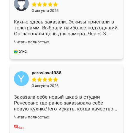
3 августа 2026
Кухню здесь заказали. Эскизы прислали в
телеграмм. Выбрали наиболее подходящий.
Согласовали день для замера. Через 3
недели кухня была уже готова. Остались
Читать полностью
довольны работой. Спасибо Ренессанс
мебель за качественную работу!
yaroslava1986
3 августа 2026
Заказала себе новый шкаф в студии
Ренессанс где ранее заказывала себе
новую кухню.Чего искать, когда качеством
вполне довольна. Служит кухня уже почти
Читать полностью
два года, нареканий нет.