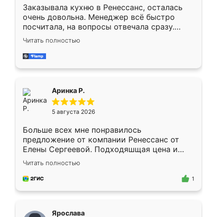
Заказывала кухню в Ренессанс, осталась
очень довольна. Менеджер всё быстро
посчитала, на вопросы отвечала сразу.
Замерщик приехал в субботу, подошёл к
Читать полностью
делу со всей ответственностью. Собрали
за день, ребята работали аккуратно, даже
пыли почти не было. Качество отличное,
ящики ходят плавно, ничего не скрипит.
Всё подошло как влитое.
Аринка Р.
5 августа 2026
Больше всех мне понравилось
предложение от компании Ренессанс от
Елены Сергеевой. Подходяшщая цена и
короткие сроки изготовления. Приехавший
Читать полностью
для замера сотрудник Владислав
предложил по моему эскизу самый
1
подходящий вариант шкафа. Немного его
видоизменил, получилось даже лучше, чем
я хотела.
Ярослава