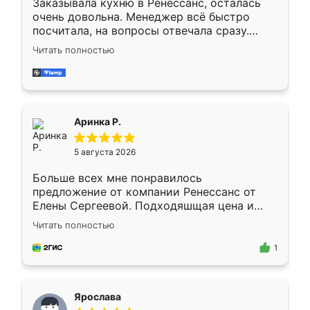
Заказывала кухню в Ренессанс, осталась
очень довольна. Менеджер всё быстро
посчитала, на вопросы отвечала сразу.
Замерщик приехал в субботу, подошёл к
Читать полностью
делу со всей ответственностью. Собрали
за день, ребята работали аккуратно, даже
пыли почти не было. Качество отличное,
ящики ходят плавно, ничего не скрипит.
Всё подошло как влитое.
Аринка Р.
5 августа 2026
Больше всех мне понравилось
предложение от компании Ренессанс от
Елены Сергеевой. Подходяшщая цена и
короткие сроки изготовления. Приехавший
Читать полностью
для замера сотрудник Владислав
предложил по моему эскизу самый
1
подходящий вариант шкафа. Немного его
видоизменил, получилось даже лучше, чем
я хотела.
Ярослава