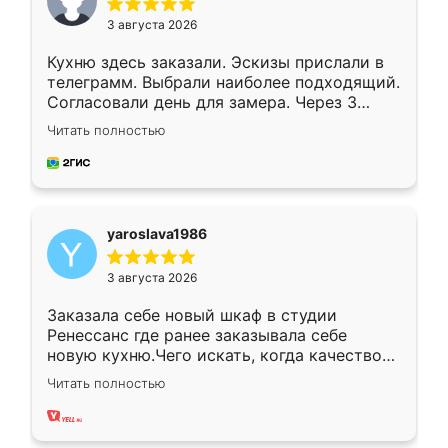
3 августа 2026
Кухню здесь заказали. Эскизы прислали в
телеграмм. Выбрали наиболее подходящий.
Согласовали день для замера. Через 3
недели кухня была уже готова. Остались
Читать полностью
довольны работой. Спасибо Ренессанс
мебель за качественную работу!
yaroslava1986
3 августа 2026
Заказала себе новый шкаф в студии
Ренессанс где ранее заказывала себе
новую кухню.Чего искать, когда качеством
вполне довольна. Служит кухня уже почти
Читать полностью
два года, нареканий нет.