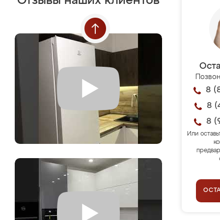
Отзывы наших клиентов
Оста
Позвон
8 (
8 (
8 (
Или оставь
ко
предвар
ОСТ