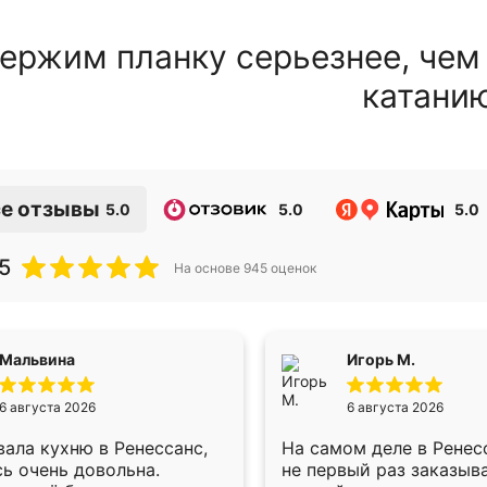
ержим планку серьезнее, чем
катани
е отзывы
5.0
5.0
5.0
5
На основе
945
оценок
Мальвина
Игорь М.
6 августа 2026
6 августа 2026
ала кухню в Ренессанс,
На самом деле в Ренес
ь очень довольна.
не первый раз заказыв