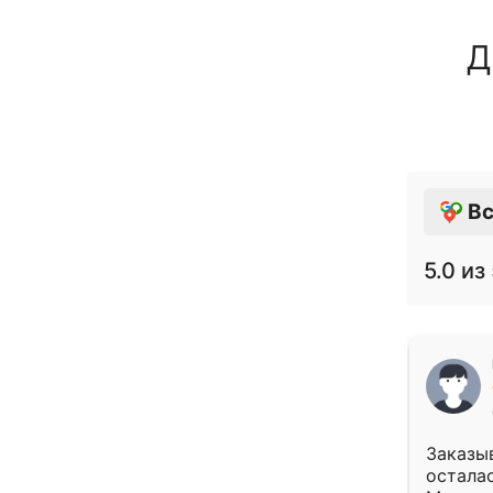
Д
Вс
5.0
из 
Заказыв
осталас