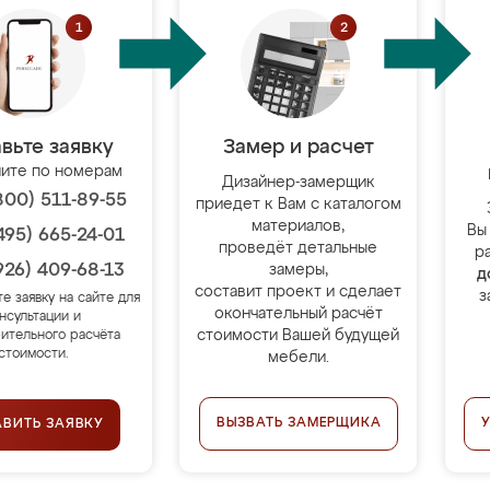
вьте заявку
Замер и расчет
ите по номерам
Дизайнер-замерщик
800) 511-89-55
приедет к Вам с каталогом
материалов,
Вы
495) 665-24-01
проведёт детальные
р
926) 409-68-13
замеры,
д
составит проект и сделает
з
те заявку на сайте для
окончательный расчёт
нсультации и
стоимости Вашей будущей
ительного расчёта
стоимости.
мебели.
ВЫЗВАТЬ ЗАМЕРЩИКА
АВИТЬ ЗАЯВКУ