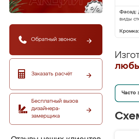
Фасад:
виды ст
Кромка
Обратный звонок
Изго
любы
Заказать расчёт
Часто 
Бесплатный вызов
дизайнера-
Схе
замерщика