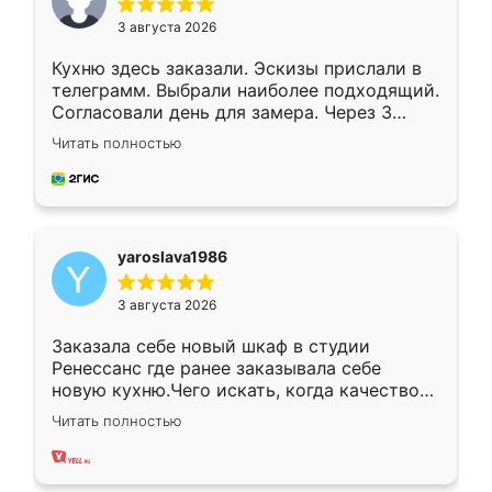
3 августа 2026
Кухню здесь заказали. Эскизы прислали в
телеграмм. Выбрали наиболее подходящий.
Согласовали день для замера. Через 3
недели кухня была уже готова. Остались
Читать полностью
довольны работой. Спасибо Ренессанс
мебель за качественную работу!
yaroslava1986
3 августа 2026
Заказала себе новый шкаф в студии
Ренессанс где ранее заказывала себе
новую кухню.Чего искать, когда качеством
вполне довольна. Служит кухня уже почти
Читать полностью
два года, нареканий нет.