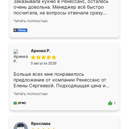
Заказывала кухню в Ренессанс, осталась
очень довольна. Менеджер всё быстро
посчитала, на вопросы отвечала сразу.
Замерщик приехал в субботу, подошёл к
Читать полностью
делу со всей ответственностью. Собрали
за день, ребята работали аккуратно, даже
пыли почти не было. Качество отличное,
ящики ходят плавно, ничего не скрипит.
Всё подошло как влитое.
Аринка Р.
5 августа 2026
Больше всех мне понравилось
предложение от компании Ренессанс от
Елены Сергеевой. Подходяшщая цена и
короткие сроки изготовления. Приехавший
Читать полностью
для замера сотрудник Владислав
предложил по моему эскизу самый
1
подходящий вариант шкафа. Немного его
видоизменил, получилось даже лучше, чем
я хотела.
Ярослава