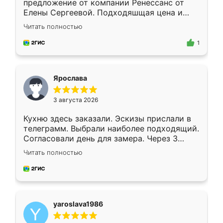
предложение от компании Ренессанс от
Елены Сергеевой. Подходяшщая цена и
короткие сроки изготовления. Приехавший
Читать полностью
для замера сотрудник Владислав
предложил по моему эскизу самый
1
подходящий вариант шкафа. Немного его
видоизменил, получилось даже лучше, чем
я хотела.
Ярослава
3 августа 2026
Кухню здесь заказали. Эскизы прислали в
телеграмм. Выбрали наиболее подходящий.
Согласовали день для замера. Через 3
недели кухня была уже готова. Остались
Читать полностью
довольны работой. Спасибо Ренессанс
мебель за качественную работу!
yaroslava1986