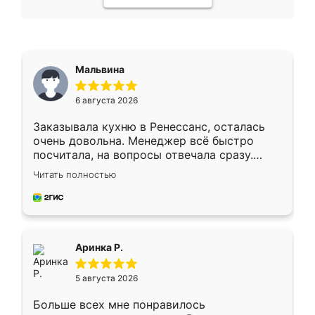
Мальвина
6 августа 2026
Заказывала кухню в Ренессанс, осталась
очень довольна. Менеджер всё быстро
посчитала, на вопросы отвечала сразу.
Замерщик приехал в субботу, подошёл к
Читать полностью
делу со всей ответственностью. Собрали
за день, ребята работали аккуратно, даже
пыли почти не было. Качество отличное,
ящики ходят плавно, ничего не скрипит.
Всё подошло как влитое.
Аринка Р.
5 августа 2026
Больше всех мне понравилось