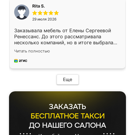
Rita S.
29 июля 2026
Заказывала мебель от Елены Сергеевой
Ренессанс. До этого рассматривала
несколько компаний, но в итоге выбрала
эту. Сначала обговорили условия, потом
Читать полностью
приехал замерщик, всё спокойно объяснил
и снял размеры. Изготовили в срок, с
доставкой тоже никаких проблем не
возникло. Сборку выполнили аккуратно,
мебель сразу встала на свое место без
Еще
каких-либо доработок. Качеством осталась
довольна, все выглядит так, как и ожидала.
ЗАКАЗАТЬ
БЕСПЛАТНОЕ ТАКСИ
ДО НАШЕГО САЛОНА