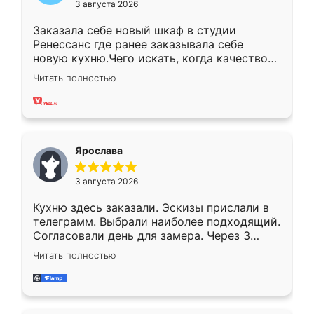
3 августа 2026
Заказала себе новый шкаф в студии
Ренессанс где ранее заказывала себе
новую кухню.Чего искать, когда качеством
вполне довольна. Служит кухня уже почти
Читать полностью
два года, нареканий нет.
Ярослава
3 августа 2026
Кухню здесь заказали. Эскизы прислали в
телеграмм. Выбрали наиболее подходящий.
Согласовали день для замера. Через 3
недели кухня была уже готова. Остались
Читать полностью
довольны работой. Спасибо Ренессанс
мебель за качественную работу!