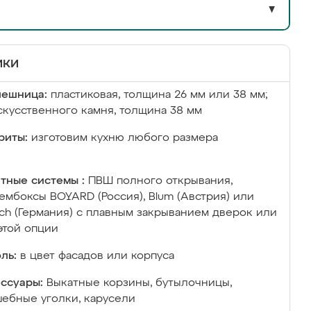
▼
ики
лешница:
пластиковая, толщина 26 мм или 38 мм;
скусственного камня, толщина 38 мм
риты:
изготовим кухню любого размера
тные системы :
ПВШ полного открывания,
ембоксы BOYARD (Россия), Blum (Австрия) или
ich (Германия) с плавным закрыванием дверок или
этой опции
ль:
в цвет фасадов или корпуса
ссуары:
Выкатные корзины, бутылочницы,
ебные уголки, карусели