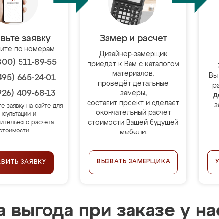
вьте заявку
Замер и расчет
ите по номерам
Дизайнер-замерщик
800) 511-89-55
приедет к Вам с каталогом
материалов,
Вы
495) 665-24-01
проведёт детальные
р
926) 409-68-13
замеры,
д
составит проект и сделает
з
те заявку на сайте для
окончательный расчёт
нсультации и
стоимости Вашей будущей
ительного расчёта
стоимости.
мебели.
ВЫЗВАТЬ ЗАМЕРЩИКА
АВИТЬ ЗАЯВКУ
 выгода при заказе у на