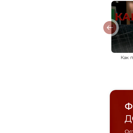
Как 
Ф
Д
Ост