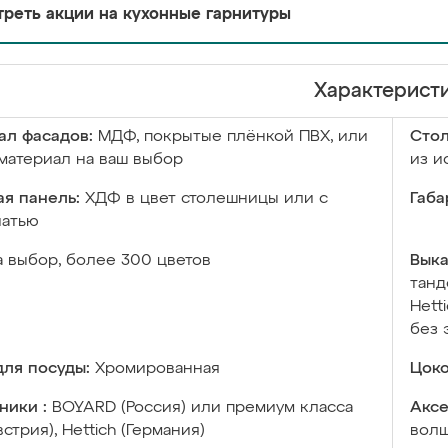
реть акции на кухонные гарнитуры
Характерист
ал фасадов:
МДФ, покрытые плёнкой ПВХ, или
Сто
материал на ваш выбор
из и
я панель:
ХДФ в цвет столешницы или с
Габа
чатью
а выбор, более 300 цветов
Выка
танд
Hett
без 
ля посуды:
Хромированная
Цоко
ники :
BOYARD (Россия) или премиум класса
Аксе
встрия), Hettich (Германия)
волш