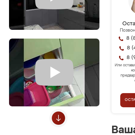
Оста
Позвон
8 (
8 (
8 (
Или оставь
ко
предвар
ОСТ
Ваша