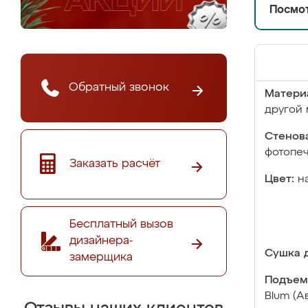
Посмот
Обратный звонок
Матери
другой 
Стенова
фотопе
Заказать расчёт
Цвет:
н
Бесплатный вызов
дизайнера-
Сушка д
замерщика
Подъем
Blum (А