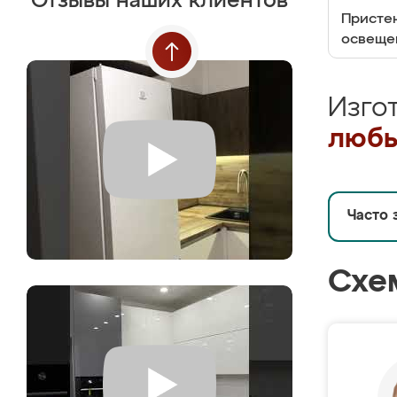
Отзывы наших клиентов
Пристен
освеще
Изго
любы
Часто 
Схе