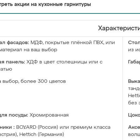
реть акции на кухонные гарнитуры
Характерист
ал фасадов:
МДФ, покрытые плёнкой ПВХ, или
Сто
материал на ваш выбор
из и
я панель:
ХДФ в цвет столешницы или с
Габа
чатью
а выбор, более 300 цветов
Выка
танд
Hett
без 
ля посуды:
Хромированная
Цоко
ники :
BOYARD (Россия) или премиум класса
Аксе
встрия), Hettich (Германия)
волш