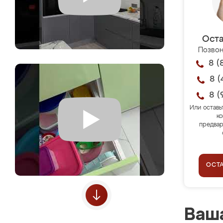
Оста
Позвон
8 (
8 (
8 (
Или оставь
ко
предвар
ОСТ
Ваша