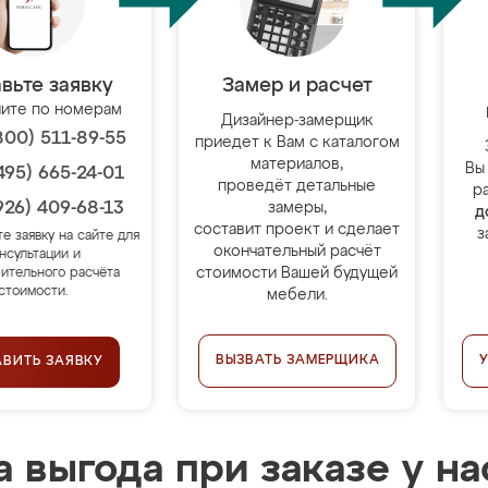
вьте заявку
Замер и расчет
ите по номерам
Дизайнер-замерщик
800) 511-89-55
приедет к Вам с каталогом
материалов,
Вы
495) 665-24-01
проведёт детальные
р
926) 409-68-13
замеры,
д
составит проект и сделает
з
те заявку на сайте для
окончательный расчёт
нсультации и
стоимости Вашей будущей
ительного расчёта
стоимости.
мебели.
ВЫЗВАТЬ ЗАМЕРЩИКА
АВИТЬ ЗАЯВКУ
 выгода при заказе у на