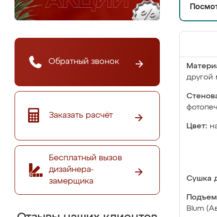
Посмот
Обратный звонок
Матери
другой 
Стенова
фотопе
Заказать расчёт
Цвет:
н
Бесплатный вызов
дизайнера-
Сушка д
замерщика
Подъем
Blum (А