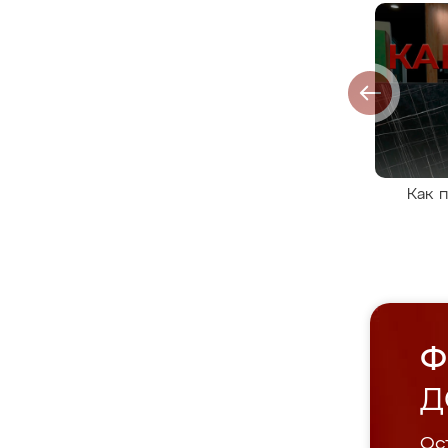
Как 
Ф
Д
Ост