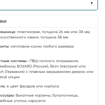
▼
ики
лешница:
пластиковая, толщина 26 мм или 38 мм;
скусственного камня, толщина 38 мм
риты:
изготовим кухню любого размера
тные системы :
ПВШ полного открывания,
ембоксы BOYARD (Россия), Blum (Австрия) или
ich (Германия) с плавным закрыванием дверок или
этой опции
ль:
в цвет фасадов или корпуса
ссуары:
Выкатные корзины, бутылочницы,
ебные уголки, карусели