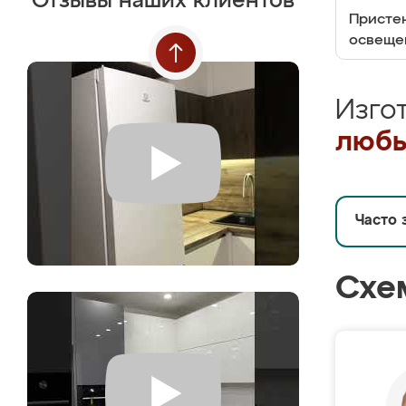
Отзывы наших клиентов
Пристен
освеще
Изго
любы
Часто 
Схе