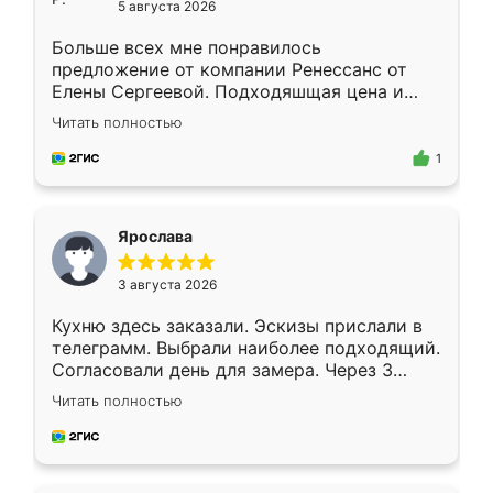
5 августа 2026
Больше всех мне понравилось
предложение от компании Ренессанс от
Елены Сергеевой. Подходяшщая цена и
короткие сроки изготовления. Приехавший
Читать полностью
для замера сотрудник Владислав
предложил по моему эскизу самый
1
подходящий вариант шкафа. Немного его
видоизменил, получилось даже лучше, чем
я хотела.
Ярослава
3 августа 2026
Кухню здесь заказали. Эскизы прислали в
телеграмм. Выбрали наиболее подходящий.
Согласовали день для замера. Через 3
недели кухня была уже готова. Остались
Читать полностью
довольны работой. Спасибо Ренессанс
мебель за качественную работу!