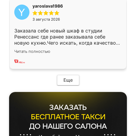
yaroslava1986
3 августа 2026
Заказала себе новый шкаф в студии
Ренессанс где ранее заказывала себе
новую кухню.Чего искать, когда качеством
вполне довольна. Служит кухня уже почти
Читать полностью
два года, нареканий нет.
Еще
ЗАКАЗАТЬ
БЕСПЛАТНОЕ ТАКСИ
ДО НАШЕГО САЛОНА