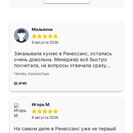
Мальвина
6 августа 2026
Заказывала кухню в Ренессанс, осталась
очень довольна. Менеджер всё быстро
посчитала, на вопросы отвечала сразу.
Замерщик приехал в субботу, подошёл к
Читать полностью
делу со всей ответственностью. Собрали
за день, ребята работали аккуратно, даже
пыли почти не было. Качество отличное,
ящики ходят плавно, ничего не скрипит.
Всё подошло как влитое.
Игорь М.
6 августа 2026
На самом деле в Ренессанс уже не первый