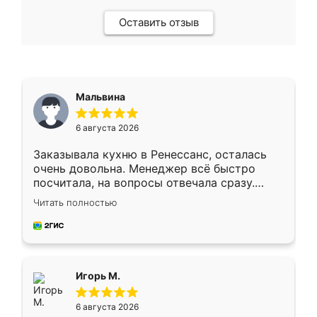
Оставить отзыв
Мальвина
6 августа 2026
Заказывала кухню в Ренессанс, осталась
очень довольна. Менеджер всё быстро
посчитала, на вопросы отвечала сразу.
Замерщик приехал в субботу, подошёл к
Читать полностью
делу со всей ответственностью. Собрали
за день, ребята работали аккуратно, даже
пыли почти не было. Качество отличное,
ящики ходят плавно, ничего не скрипит.
Всё подошло как влитое.
Игорь М.
6 августа 2026