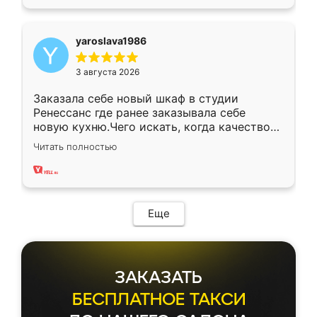
yaroslava1986
3 августа 2026
Заказала себе новый шкаф в студии
Ренессанс где ранее заказывала себе
новую кухню.Чего искать, когда качеством
вполне довольна. Служит кухня уже почти
Читать полностью
два года, нареканий нет.
Еще
ЗАКАЗАТЬ
БЕСПЛАТНОЕ ТАКСИ