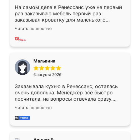
На самом деле в Ренессанс уже не первый
раз заказываю мебель первый раз
заказывал кроватку для маленького
ребёнка при его рождении ,во второй раз
Читать полностью
заказал шкаф-купе. По качеству очень
хорошее сборка достаточно быстрая,
также адекватные цены. До этого
сравнивал с разными конкурентами в этом
сегменте ,выбор у конкурентов куда
Мальвина
меньше, здесь же он более разнообразный.
Мне нравится ,если что-то потребуется из
6 августа 2026
мебели буду заказывать только здесь.
Заказывала кухню в Ренессанс, осталась
очень довольна. Менеджер всё быстро
посчитала, на вопросы отвечала сразу.
Замерщик приехал в субботу, подошёл к
Читать полностью
делу со всей ответственностью. Собрали
за день, ребята работали аккуратно, даже
пыли почти не было. Качество отличное,
ящики ходят плавно, ничего не скрипит.
Всё подошло как влитое.
Аринка Р.