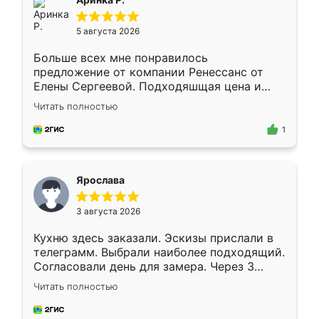
5 августа 2026
Больше всех мне понравилось
предложение от компании Ренессанс от
Елены Сергеевой. Подходяшщая цена и
короткие сроки изготовления. Приехавший
Читать полностью
для замера сотрудник Владислав
предложил по моему эскизу самый
1
подходящий вариант шкафа. Немного его
видоизменил, получилось даже лучше, чем
я хотела.
Ярослава
3 августа 2026
Кухню здесь заказали. Эскизы прислали в
телеграмм. Выбрали наиболее подходящий.
Согласовали день для замера. Через 3
недели кухня была уже готова. Остались
Читать полностью
довольны работой. Спасибо Ренессанс
мебель за качественную работу!