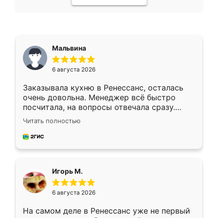
Мальвина
6 августа 2026
Заказывала кухню в Ренессанс, осталась
очень довольна. Менеджер всё быстро
посчитала, на вопросы отвечала сразу.
Замерщик приехал в субботу, подошёл к
Читать полностью
делу со всей ответственностью. Собрали
за день, ребята работали аккуратно, даже
пыли почти не было. Качество отличное,
ящики ходят плавно, ничего не скрипит.
Всё подошло как влитое.
Игорь М.
6 августа 2026
На самом деле в Ренессанс уже не первый