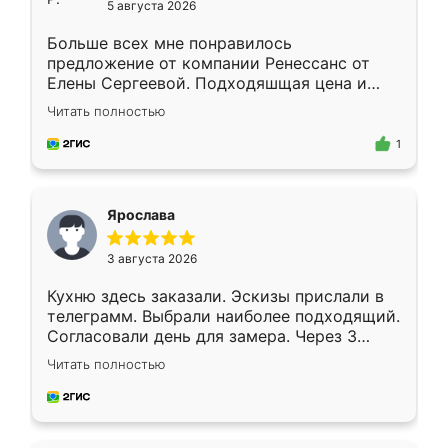
5 августа 2026
Больше всех мне понравилось
предложение от компании Ренессанс от
Елены Сергеевой. Подходяшщая цена и
короткие сроки изготовления. Приехавший
Читать полностью
для замера сотрудник Владислав
предложил по моему эскизу самый
1
подходящий вариант шкафа. Немного его
видоизменил, получилось даже лучше, чем
я хотела.
Ярослава
3 августа 2026
Кухню здесь заказали. Эскизы прислали в
телеграмм. Выбрали наиболее подходящий.
Согласовали день для замера. Через 3
недели кухня была уже готова. Остались
Читать полностью
довольны работой. Спасибо Ренессанс
мебель за качественную работу!