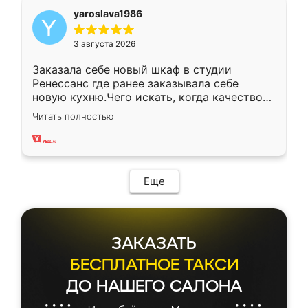
yaroslava1986
3 августа 2026
Заказала себе новый шкаф в студии
Ренессанс где ранее заказывала себе
новую кухню.Чего искать, когда качеством
вполне довольна. Служит кухня уже почти
Читать полностью
два года, нареканий нет.
Еще
ЗАКАЗАТЬ
БЕСПЛАТНОЕ ТАКСИ
ДО НАШЕГО САЛОНА