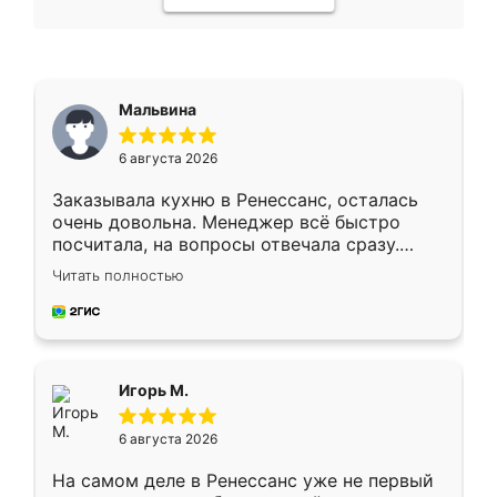
Мальвина
6 августа 2026
Заказывала кухню в Ренессанс, осталась
очень довольна. Менеджер всё быстро
посчитала, на вопросы отвечала сразу.
Замерщик приехал в субботу, подошёл к
Читать полностью
делу со всей ответственностью. Собрали
за день, ребята работали аккуратно, даже
пыли почти не было. Качество отличное,
ящики ходят плавно, ничего не скрипит.
Всё подошло как влитое.
Игорь М.
6 августа 2026
На самом деле в Ренессанс уже не первый