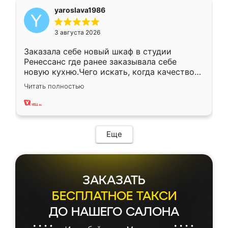
yaroslava1986
3 августа 2026
Заказала себе новый шкаф в студии
Ренессанс где ранее заказывала себе
новую кухню.Чего искать, когда качеством
вполне довольна. Служит кухня уже почти
Читать полностью
два года, нареканий нет.
Еще
ЗАКАЗАТЬ
БЕСПЛАТНОЕ ТАКСИ
ДО НАШЕГО САЛОНА