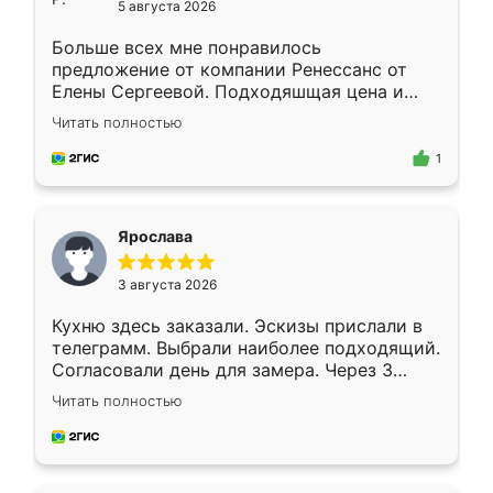
5 августа 2026
Больше всех мне понравилось
предложение от компании Ренессанс от
Елены Сергеевой. Подходяшщая цена и
короткие сроки изготовления. Приехавший
Читать полностью
для замера сотрудник Владислав
предложил по моему эскизу самый
1
подходящий вариант шкафа. Немного его
видоизменил, получилось даже лучше, чем
я хотела.
Ярослава
3 августа 2026
Кухню здесь заказали. Эскизы прислали в
телеграмм. Выбрали наиболее подходящий.
Согласовали день для замера. Через 3
недели кухня была уже готова. Остались
Читать полностью
довольны работой. Спасибо Ренессанс
мебель за качественную работу!