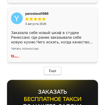
yaroslava1986
3 августа 2026
Заказала себе новый шкаф в студии
Ренессанс где ранее заказывала себе
новую кухню.Чего искать, когда качеством
вполне довольна. Служит кухня уже почти
Читать полностью
два года, нареканий нет.
Еще
ЗАКАЗАТЬ
БЕСПЛАТНОЕ ТАКСИ