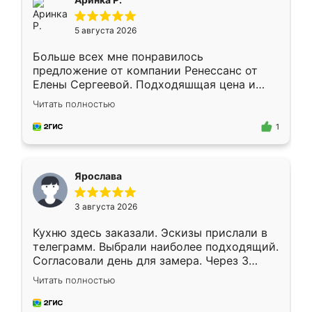
5 августа 2026
Больше всех мне понравилось
предложение от компании Ренессанс от
Елены Сергеевой. Подходяшщая цена и
короткие сроки изготовления. Приехавший
Читать полностью
для замера сотрудник Владислав
предложил по моему эскизу самый
1
подходящий вариант шкафа. Немного его
видоизменил, получилось даже лучше, чем
я хотела.
Ярослава
3 августа 2026
Кухню здесь заказали. Эскизы прислали в
телеграмм. Выбрали наиболее подходящий.
Согласовали день для замера. Через 3
недели кухня была уже готова. Остались
Читать полностью
довольны работой. Спасибо Ренессанс
мебель за качественную работу!