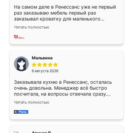
На самом деле в Ренессанс уже не первый
раз заказываю мебель первый раз
заказывал кроватку для маленького
ребёнка при его рождении ,во второй раз
Читать полностью
заказал шкаф-купе. По качеству очень
хорошее сборка достаточно быстрая,
также адекватные цены. До этого
сравнивал с разными конкурентами в этом
сегменте ,выбор у конкурентов куда
Мальвина
меньше, здесь же он более разнообразный.
Мне нравится ,если что-то потребуется из
6 августа 2026
мебели буду заказывать только здесь.
Заказывала кухню в Ренессанс, осталась
очень довольна. Менеджер всё быстро
посчитала, на вопросы отвечала сразу.
Замерщик приехал в субботу, подошёл к
Читать полностью
делу со всей ответственностью. Собрали
за день, ребята работали аккуратно, даже
пыли почти не было. Качество отличное,
ящики ходят плавно, ничего не скрипит.
Всё подошло как влитое.
Аринка Р.