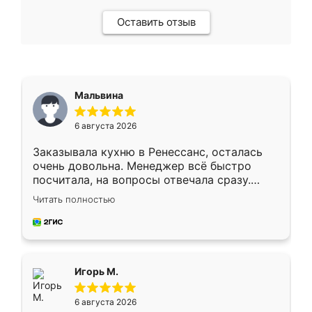
Оставить отзыв
Мальвина
6 августа 2026
Заказывала кухню в Ренессанс, осталась
очень довольна. Менеджер всё быстро
посчитала, на вопросы отвечала сразу.
Замерщик приехал в субботу, подошёл к
Читать полностью
делу со всей ответственностью. Собрали
за день, ребята работали аккуратно, даже
пыли почти не было. Качество отличное,
ящики ходят плавно, ничего не скрипит.
Всё подошло как влитое.
Игорь М.
6 августа 2026