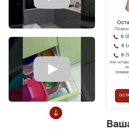
Оста
Позвон
8 (
8 (
8 (
Или оставь
ко
предвар
ОСТ
Ваша