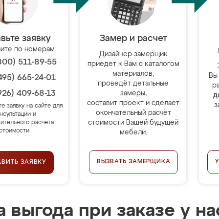
вьте заявку
Замер и расчет
ите по номерам
Дизайнер-замерщик
800) 511-89-55
приедет к Вам с каталогом
материалов,
Вы
495) 665-24-01
проведёт детальные
р
926) 409-68-13
замеры,
д
составит проект и сделает
з
те заявку на сайте для
окончательный расчёт
нсультации и
стоимости Вашей будущей
ительного расчёта
стоимости.
мебели.
ВЫЗВАТЬ ЗАМЕРЩИКА
АВИТЬ ЗАЯВКУ
 выгода при заказе у на