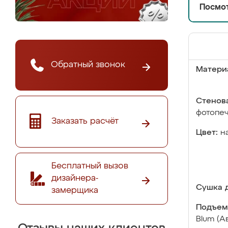
Посмот
Обратный звонок
Матери
Стенова
фотопе
Заказать расчёт
Цвет:
н
Бесплатный вызов
дизайнера-
Сушка д
замерщика
Подъем
Blum (А