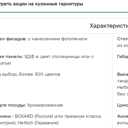
реть акции на кухонные гарнитуры
Характерист
ал фасадов:
с нанесением фотопечати
Сто
из и
я панель:
ХДФ в цвет столешницы или с
Габа
чатью
а выбор, более 300 цветов
Выка
танд
Hett
без 
ля посуды:
Хромированная
Цоко
ники :
BOYARD (Россия) или премиум класса
Аксе
встрия), Hettich (Германия)
волш