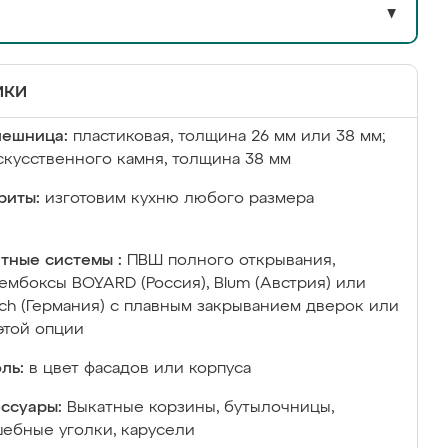
▼
ики
лешница:
пластиковая, толщина 26 мм или 38 мм;
скусственного камня, толщина 38 мм
риты:
изготовим кухню любого размера
тные системы :
ПВШ полного открывания,
ембоксы BOYARD (Россия), Blum (Австрия) или
ich (Германия) с плавным закрыванием дверок или
этой опции
ль:
в цвет фасадов или корпуса
ссуары:
Выкатные корзины, бутылочницы,
ебные уголки, карусели