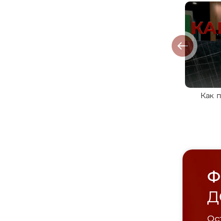
Как 
Ф
Д
Ост