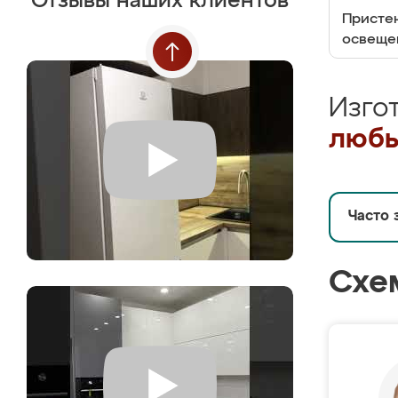
Отзывы наших клиентов
Пристен
освеще
Изго
любы
Часто 
Схе