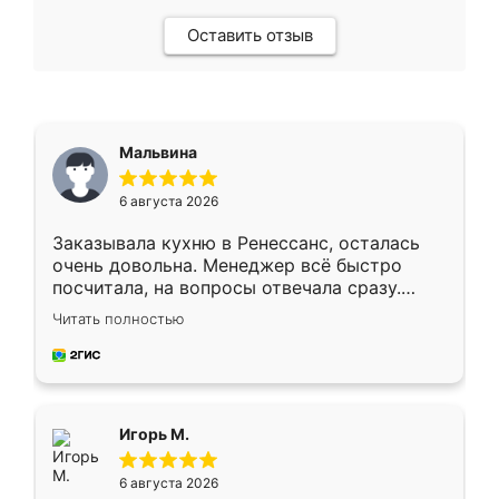
Оставить отзыв
Мальвина
6 августа 2026
Заказывала кухню в Ренессанс, осталась
очень довольна. Менеджер всё быстро
посчитала, на вопросы отвечала сразу.
Замерщик приехал в субботу, подошёл к
Читать полностью
делу со всей ответственностью. Собрали
за день, ребята работали аккуратно, даже
пыли почти не было. Качество отличное,
ящики ходят плавно, ничего не скрипит.
Всё подошло как влитое.
Игорь М.
6 августа 2026