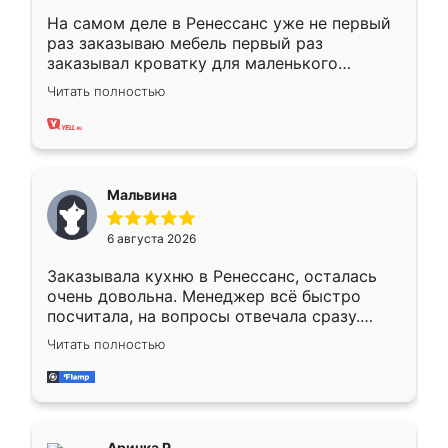
На самом деле в Ренессанс уже не первый
раз заказываю мебель первый раз
заказывал кроватку для маленького
ребёнка при его рождении ,во второй раз
Читать полностью
заказал шкаф-купе. По качеству очень
хорошее сборка достаточно быстрая,
также адекватные цены. До этого
сравнивал с разными конкурентами в этом
сегменте ,выбор у конкурентов куда
Мальвина
меньше, здесь же он более разнообразный.
Мне нравится ,если что-то потребуется из
6 августа 2026
мебели буду заказывать только здесь.
Заказывала кухню в Ренессанс, осталась
очень довольна. Менеджер всё быстро
посчитала, на вопросы отвечала сразу.
Замерщик приехал в субботу, подошёл к
Читать полностью
делу со всей ответственностью. Собрали
за день, ребята работали аккуратно, даже
пыли почти не было. Качество отличное,
ящики ходят плавно, ничего не скрипит.
Всё подошло как влитое.
Аринка Р.