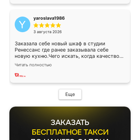
yaroslava1986
3 августа 2026
Заказала себе новый шкаф в студии
Ренессанс где ранее заказывала себе
новую кухню.Чего искать, когда качеством
вполне довольна. Служит кухня уже почти
Читать полностью
два года, нареканий нет.
Еще
ЗАКАЗАТЬ
БЕСПЛАТНОЕ ТАКСИ