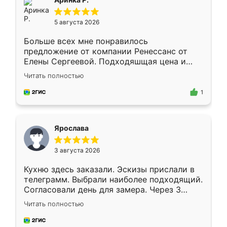
5 августа 2026
Больше всех мне понравилось
предложение от компании Ренессанс от
Елены Сергеевой. Подходяшщая цена и
короткие сроки изготовления. Приехавший
Читать полностью
для замера сотрудник Владислав
предложил по моему эскизу самый
1
подходящий вариант шкафа. Немного его
видоизменил, получилось даже лучше, чем
я хотела.
Ярослава
3 августа 2026
Кухню здесь заказали. Эскизы прислали в
телеграмм. Выбрали наиболее подходящий.
Согласовали день для замера. Через 3
недели кухня была уже готова. Остались
Читать полностью
довольны работой. Спасибо Ренессанс
мебель за качественную работу!