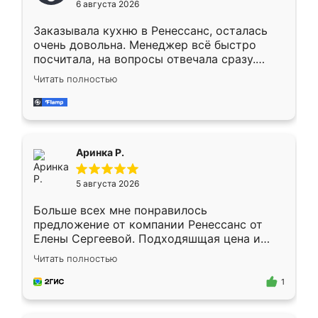
6 августа 2026
мебели буду заказывать только здесь.
Заказывала кухню в Ренессанс, осталась
очень довольна. Менеджер всё быстро
посчитала, на вопросы отвечала сразу.
Замерщик приехал в субботу, подошёл к
Читать полностью
делу со всей ответственностью. Собрали
за день, ребята работали аккуратно, даже
пыли почти не было. Качество отличное,
ящики ходят плавно, ничего не скрипит.
Всё подошло как влитое.
Аринка Р.
5 августа 2026
Больше всех мне понравилось
предложение от компании Ренессанс от
Елены Сергеевой. Подходяшщая цена и
короткие сроки изготовления. Приехавший
Читать полностью
для замера сотрудник Владислав
предложил по моему эскизу самый
1
подходящий вариант шкафа. Немного его
видоизменил, получилось даже лучше, чем