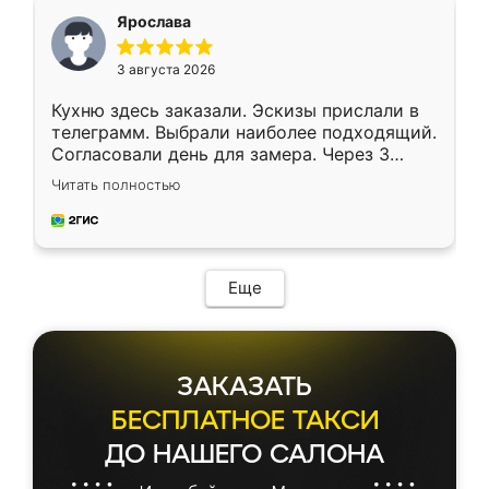
я хотела.
Ярослава
3 августа 2026
Кухню здесь заказали. Эскизы прислали в
телеграмм. Выбрали наиболее подходящий.
Согласовали день для замера. Через 3
недели кухня была уже готова. Остались
Читать полностью
довольны работой. Спасибо Ренессанс
мебель за качественную работу!
Еще
ЗАКАЗАТЬ
БЕСПЛАТНОЕ ТАКСИ
ДО НАШЕГО САЛОНА