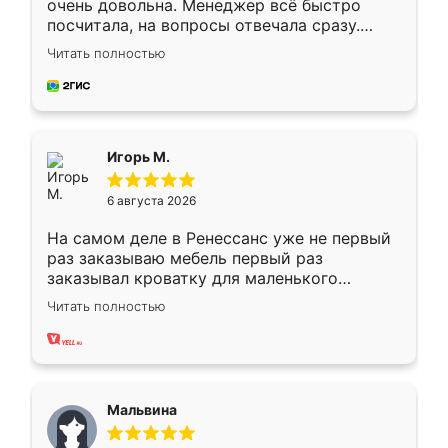
очень довольна. Менеджер всё быстро
посчитала, на вопросы отвечала сразу.
Замерщик приехал в субботу, подошёл к
Читать полностью
делу со всей ответственностью. Собрали
за день, ребята работали аккуратно, даже
пыли почти не было. Качество отличное,
ящики ходят плавно, ничего не скрипит.
Всё подошло как влитое.
Игорь М.
6 августа 2026
На самом деле в Ренессанс уже не первый
раз заказываю мебель первый раз
заказывал кроватку для маленького
ребёнка при его рождении ,во второй раз
Читать полностью
заказал шкаф-купе. По качеству очень
хорошее сборка достаточно быстрая,
также адекватные цены. До этого
сравнивал с разными конкурентами в этом
сегменте ,выбор у конкурентов куда
Мальвина
меньше, здесь же он более разнообразный.
Мне нравится ,если что-то потребуется из