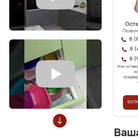
Оста
Позвон
8 (
8 (
8 (
Или оставь
ко
предвар
ОСТ
Ваша