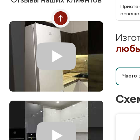
Отзывы наших клиентов
Пристен
освеще
Изго
любы
Часто 
Схе