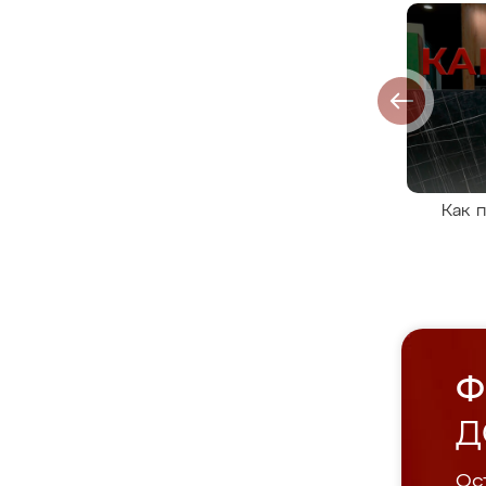
Как 
Ф
Д
Ост