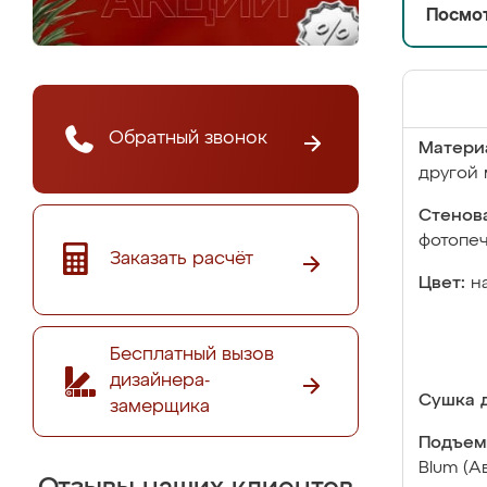
Посмот
Обратный звонок
Матери
другой 
Стенова
фотопе
Заказать расчёт
Цвет:
н
Бесплатный вызов
дизайнера-
Сушка д
замерщика
Подъем
Blum (А