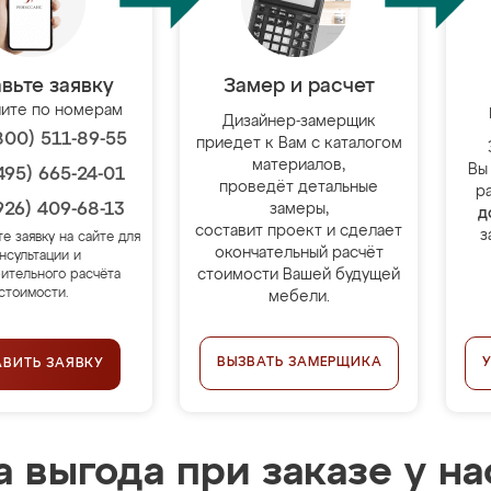
вьте заявку
Замер и расчет
ите по номерам
Дизайнер-замерщик
800) 511-89-55
приедет к Вам с каталогом
материалов,
Вы
495) 665-24-01
проведёт детальные
р
926) 409-68-13
замеры,
д
составит проект и сделает
з
те заявку на сайте для
окончательный расчёт
нсультации и
стоимости Вашей будущей
ительного расчёта
стоимости.
мебели.
ВЫЗВАТЬ ЗАМЕРЩИКА
АВИТЬ ЗАЯВКУ
 выгода при заказе у на