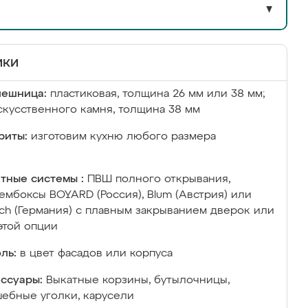
▼
ики
лешница:
пластиковая, толщина 26 мм или 38 мм;
скусственного камня, толщина 38 мм
риты:
изготовим кухню любого размера
тные системы :
ПВШ полного открывания,
ембоксы BOYARD (Россия), Blum (Австрия) или
ich (Германия) с плавным закрыванием дверок или
этой опции
ль:
в цвет фасадов или корпуса
ссуары:
Выкатные корзины, бутылочницы,
ебные уголки, карусели