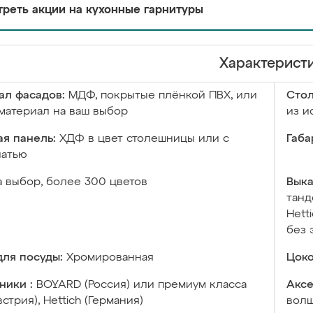
реть акции на кухонные гарнитуры
Характерист
ал фасадов:
МДФ, покрытые плёнкой ПВХ, или
Сто
материал на ваш выбор
из и
я панель:
ХДФ в цвет столешницы или с
Габа
чатью
а выбор, более 300 цветов
Выка
танд
Hett
без 
ля посуды:
Хромированная
Цоко
ники :
BOYARD (Россия) или премиум класса
Аксе
встрия), Hettich (Германия)
волш