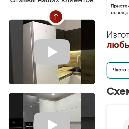
Отзывы наших клиентов
Пристен
освеще
Изго
любы
Часто 
Схе