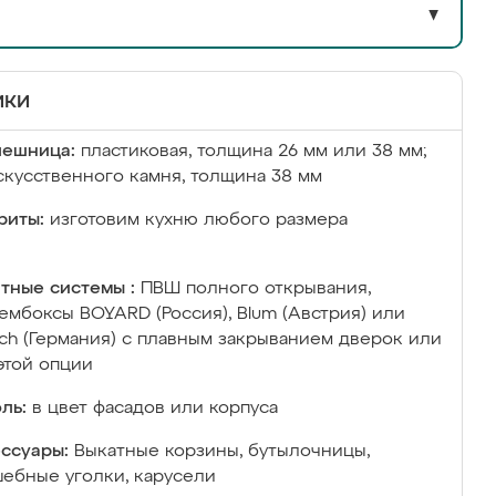
▼
ики
лешница:
пластиковая, толщина 26 мм или 38 мм;
скусственного камня, толщина 38 мм
риты:
изготовим кухню любого размера
тные системы :
ПВШ полного открывания,
ембоксы BOYARD (Россия), Blum (Австрия) или
ich (Германия) с плавным закрыванием дверок или
этой опции
ль:
в цвет фасадов или корпуса
ссуары:
Выкатные корзины, бутылочницы,
ебные уголки, карусели