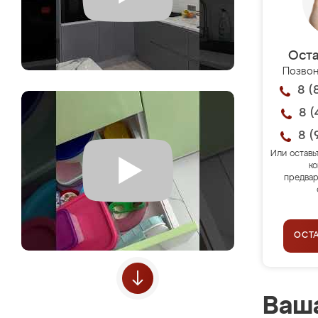
Оста
Позвон
8 (
8 (
8 (
Или оставь
ко
предвар
ОСТ
Ваша