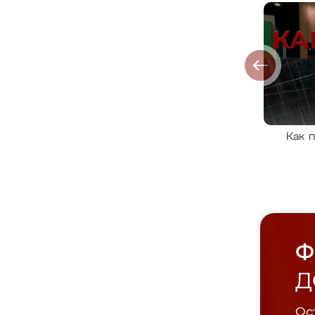
Как 
Ф
Д
Ост