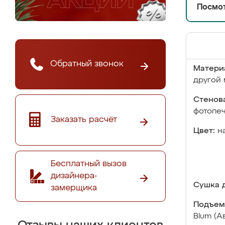
Посмот
Обратный звонок
Матери
другой 
Стенова
фотопе
Заказать расчёт
Цвет:
н
Бесплатный вызов
дизайнера-
Сушка д
замерщика
Подъем
Blum (А