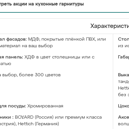
реть акции на кухонные гарнитуры
Характерист
ал фасадов:
МДФ, покрытые плёнкой ПВХ, или
Сто
материал на ваш выбор
из и
я панель:
ХДФ в цвет столешницы или с
Габа
чатью
а выбор, более 300 цветов
Выка
танд
Hett
без 
ля посуды:
Хромированная
Цоко
ники :
BOYARD (Россия) или премиум класса
Аксе
встрия), Hettich (Германия)
волш