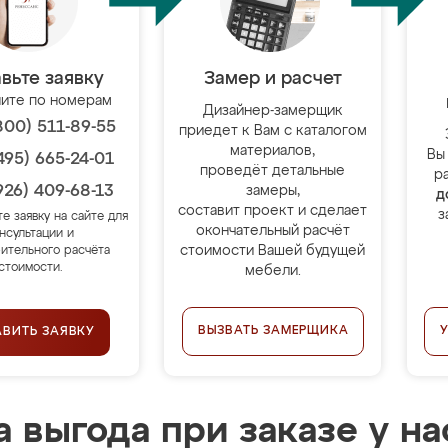
вьте заявку
Замер и расчет
ите по номерам
Дизайнер-замерщик
800) 511-89-55
приедет к Вам с каталогом
материалов,
Вы
495) 665-24-01
проведёт детальные
р
926) 409-68-13
замеры,
д
составит проект и сделает
з
те заявку на сайте для
окончательный расчёт
нсультации и
стоимости Вашей будущей
ительного расчёта
стоимости.
мебели.
ВЫЗВАТЬ ЗАМЕРЩИКА
АВИТЬ ЗАЯВКУ
 выгода при заказе у на