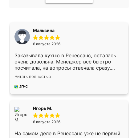
Мальвина
6 августа 2026
Заказывала кухню в Ренессанс, осталась
очень довольна. Менеджер всё быстро
посчитала, на вопросы отвечала сразу.
Замерщик приехал в субботу, подошёл к
Читать полностью
делу со всей ответственностью. Собрали
за день, ребята работали аккуратно, даже
пыли почти не было. Качество отличное,
ящики ходят плавно, ничего не скрипит.
Всё подошло как влитое.
Игорь М.
6 августа 2026
На самом деле в Ренессанс уже не первый