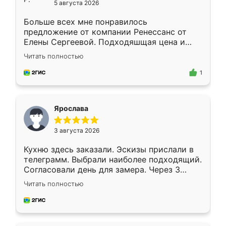
5 августа 2026
Больше всех мне понравилось
предложение от компании Ренессанс от
Елены Сергеевой. Подходяшщая цена и
короткие сроки изготовления. Приехавший
Читать полностью
для замера сотрудник Владислав
предложил по моему эскизу самый
1
подходящий вариант шкафа. Немного его
видоизменил, получилось даже лучше, чем
я хотела.
Ярослава
3 августа 2026
Кухню здесь заказали. Эскизы прислали в
телеграмм. Выбрали наиболее подходящий.
Согласовали день для замера. Через 3
недели кухня была уже готова. Остались
Читать полностью
довольны работой. Спасибо Ренессанс
мебель за качественную работу!