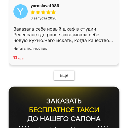
yaroslava1986
3 августа 2026
Заказала себе новый шкаф в студии
Ренессанс где ранее заказывала себе
новую кухню.Чего искать, когда качеством
вполне довольна. Служит кухня уже почти
Читать полностью
два года, нареканий нет.
Еще
ЗАКАЗАТЬ
БЕСПЛАТНОЕ ТАКСИ
ДО НАШЕГО САЛОНА