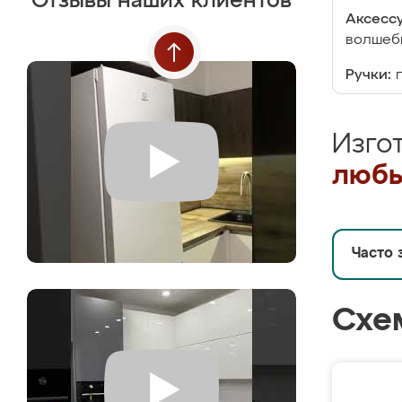
Отзывы наших клиентов
Аксесс
волшебн
Ручки:
Изго
любы
Часто 
Схе