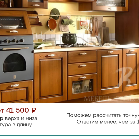
от 41 500 ₽
Поможем рассчитать точну
тр
верха и низа
Ответим менее, чем за 
тура в длину