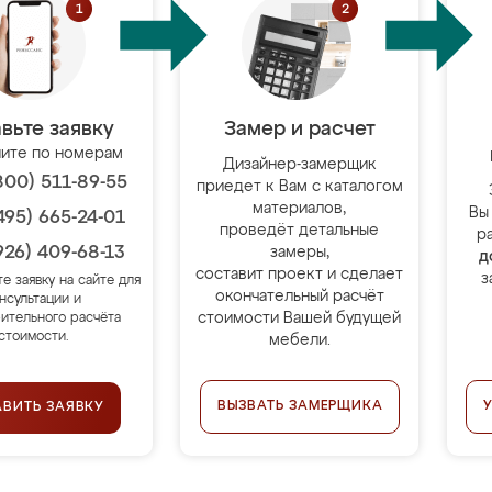
вьте заявку
Замер и расчет
ите по номерам
Дизайнер-замерщик
800) 511-89-55
приедет к Вам с каталогом
материалов,
Вы
495) 665-24-01
проведёт детальные
р
926) 409-68-13
замеры,
д
составит проект и сделает
з
те заявку на сайте для
окончательный расчёт
нсультации и
стоимости Вашей будущей
ительного расчёта
стоимости.
мебели.
ВЫЗВАТЬ ЗАМЕРЩИКА
АВИТЬ ЗАЯВКУ