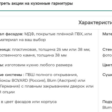
реть акции на кухонные гарнитуры
Характерист
ал фасадов:
МДФ, покрытые плёнкой ПВХ, или
Мате
материал на ваш выбор
ница:
пластиковая, толщина 26 мм или 38 мм;
Стен
сственного камня, толщина 38 мм
фото
ы:
изготовим кухню любого размера
Цвет
е системы :
ПВШ полного открывания,
Сушк
оксы BOYARD (Россия), Blum (Австрия) или
 (Германия) с плавным закрыванием дверок или
й опции
в цвет фасадов или корпуса
Подъ
Blum