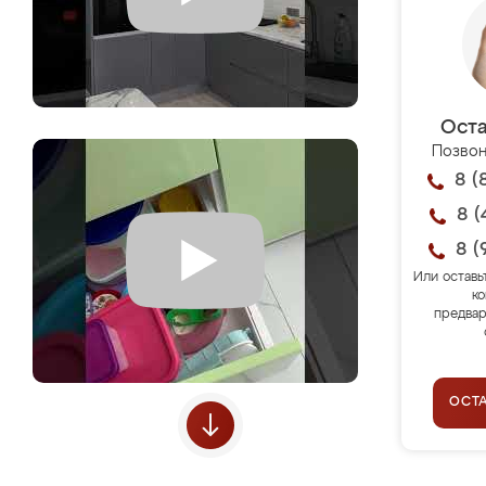
Оста
Позвон
8 (
8 (
8 (
Или оставь
ко
предвар
ОСТ