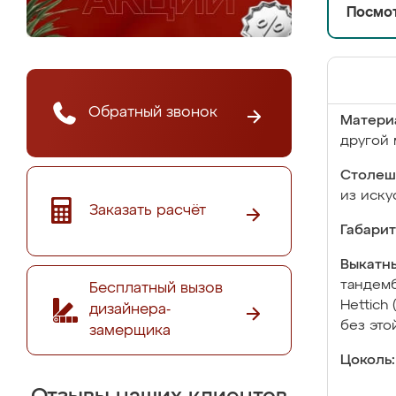
Посмот
Обратный звонок
Матери
другой 
Столеш
из иску
Заказать расчёт
Габарит
Выкатны
тандемб
Бесплатный вызов
Hettich
дизайнера-
без это
замерщика
Цоколь: