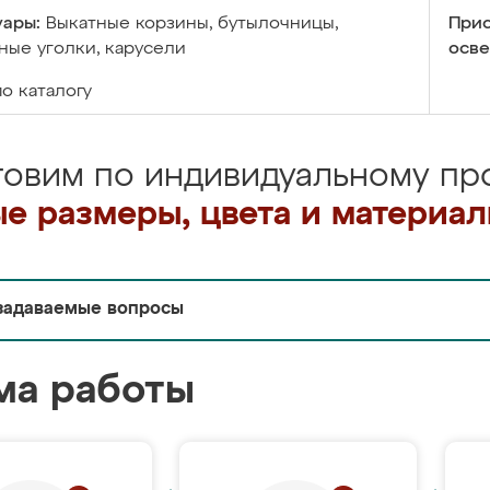
уары:
Выкатные корзины, бутылочницы,
Прис
ые уголки, карусели
осве
по каталогу
товим по индивидуальному про
е размеры, цвета и материа
задаваемые вопросы
ма работы