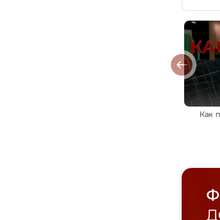
Как 
Ф
Д