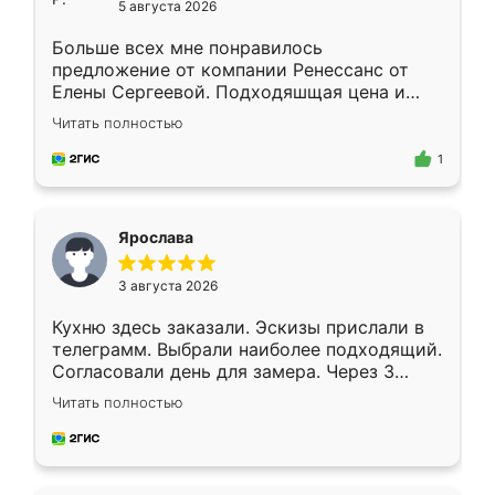
5 августа 2026
Больше всех мне понравилось
предложение от компании Ренессанс от
Елены Сергеевой. Подходяшщая цена и
короткие сроки изготовления. Приехавший
Читать полностью
для замера сотрудник Владислав
предложил по моему эскизу самый
1
подходящий вариант шкафа. Немного его
видоизменил, получилось даже лучше, чем
я хотела.
Ярослава
3 августа 2026
Кухню здесь заказали. Эскизы прислали в
телеграмм. Выбрали наиболее подходящий.
Согласовали день для замера. Через 3
недели кухня была уже готова. Остались
Читать полностью
довольны работой. Спасибо Ренессанс
мебель за качественную работу!