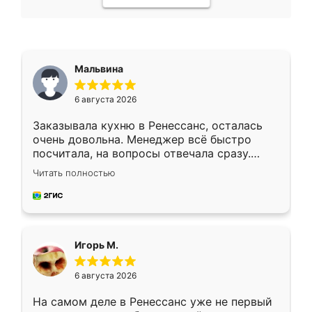
Мальвина
6 августа 2026
Заказывала кухню в Ренессанс, осталась
очень довольна. Менеджер всё быстро
посчитала, на вопросы отвечала сразу.
Замерщик приехал в субботу, подошёл к
Читать полностью
делу со всей ответственностью. Собрали
за день, ребята работали аккуратно, даже
пыли почти не было. Качество отличное,
ящики ходят плавно, ничего не скрипит.
Всё подошло как влитое.
Игорь М.
6 августа 2026
На самом деле в Ренессанс уже не первый