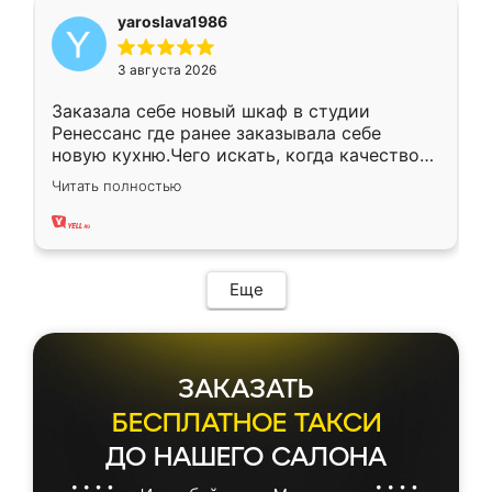
yaroslava1986
3 августа 2026
Заказала себе новый шкаф в студии
Ренессанс где ранее заказывала себе
новую кухню.Чего искать, когда качеством
вполне довольна. Служит кухня уже почти
Читать полностью
два года, нареканий нет.
Еще
ЗАКАЗАТЬ
БЕСПЛАТНОЕ ТАКСИ
ДО НАШЕГО САЛОНА