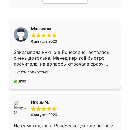
Мальвина
6 августа 2026
Заказывала кухню в Ренессанс, осталась
очень довольна. Менеджер всё быстро
посчитала, на вопросы отвечала сразу.
Замерщик приехал в субботу, подошёл к
Читать полностью
делу со всей ответственностью. Собрали
за день, ребята работали аккуратно, даже
пыли почти не было. Качество отличное,
ящики ходят плавно, ничего не скрипит.
Всё подошло как влитое.
Игорь М.
6 августа 2026
На самом деле в Ренессанс уже не первый