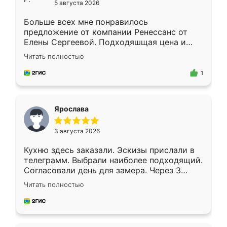
5 августа 2026
Больше всех мне понравилось
предложение от компании Ренессанс от
Елены Сергеевой. Подходяшщая цена и
короткие сроки изготовления. Приехавший
Читать полностью
для замера сотрудник Владислав
предложил по моему эскизу самый
1
подходящий вариант шкафа. Немного его
видоизменил, получилось даже лучше, чем
я хотела.
Ярослава
3 августа 2026
Кухню здесь заказали. Эскизы прислали в
телеграмм. Выбрали наиболее подходящий.
Согласовали день для замера. Через 3
недели кухня была уже готова. Остались
Читать полностью
довольны работой. Спасибо Ренессанс
мебель за качественную работу!