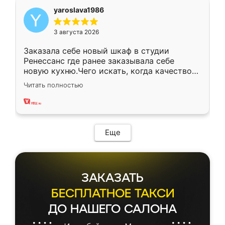
yaroslava1986
3 августа 2026
Заказала себе новый шкаф в студии
Ренессанс где ранее заказывала себе
новую кухню.Чего искать, когда качеством
вполне довольна. Служит кухня уже почти
Читать полностью
два года, нареканий нет.
Еще
ЗАКАЗАТЬ
БЕСПЛАТНОЕ ТАКСИ
ДО НАШЕГО САЛОНА