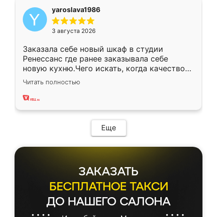
yaroslava1986
3 августа 2026
Заказала себе новый шкаф в студии
Ренессанс где ранее заказывала себе
новую кухню.Чего искать, когда качеством
вполне довольна. Служит кухня уже почти
Читать полностью
два года, нареканий нет.
Еще
ЗАКАЗАТЬ
БЕСПЛАТНОЕ ТАКСИ
ДО НАШЕГО САЛОНА