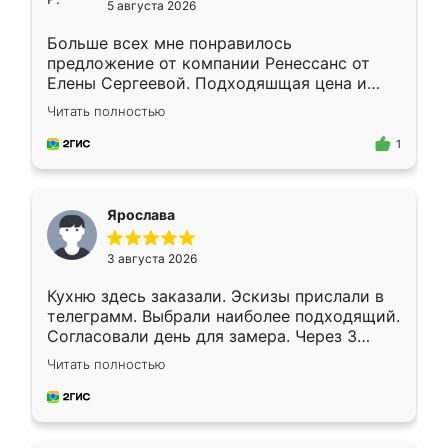
5 августа 2026
Больше всех мне понравилось
предложение от компании Ренессанс от
Елены Сергеевой. Подходяшщая цена и
короткие сроки изготовления. Приехавший
Читать полностью
для замера сотрудник Владислав
предложил по моему эскизу самый
1
подходящий вариант шкафа. Немного его
видоизменил, получилось даже лучше, чем
я хотела.
Ярослава
3 августа 2026
Кухню здесь заказали. Эскизы прислали в
телеграмм. Выбрали наиболее подходящий.
Согласовали день для замера. Через 3
недели кухня была уже готова. Остались
Читать полностью
довольны работой. Спасибо Ренессанс
мебель за качественную работу!