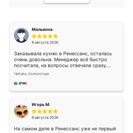
Мальвина
6 августа 2026
Заказывала кухню в Ренессанс, осталась
очень довольна. Менеджер всё быстро
посчитала, на вопросы отвечала сразу.
Замерщик приехал в субботу, подошёл к
Читать полностью
делу со всей ответственностью. Собрали
за день, ребята работали аккуратно, даже
пыли почти не было. Качество отличное,
ящики ходят плавно, ничего не скрипит.
Всё подошло как влитое.
Игорь М.
6 августа 2026
На самом деле в Ренессанс уже не первый