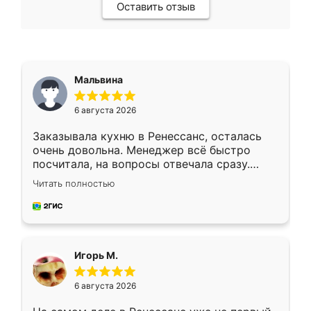
Оставить отзыв
Мальвина
6 августа 2026
Заказывала кухню в Ренессанс, осталась
очень довольна. Менеджер всё быстро
посчитала, на вопросы отвечала сразу.
Замерщик приехал в субботу, подошёл к
Читать полностью
делу со всей ответственностью. Собрали
за день, ребята работали аккуратно, даже
пыли почти не было. Качество отличное,
ящики ходят плавно, ничего не скрипит.
Всё подошло как влитое.
Игорь М.
6 августа 2026