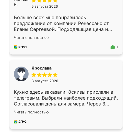
5 августа 2026
Больше всех мне понравилось
предложение от компании Ренессанс от
Елены Сергеевой. Подходяшщая цена и
короткие сроки изготовления. Приехавший
Читать полностью
для замера сотрудник Владислав
предложил по моему эскизу самый
1
подходящий вариант шкафа. Немного его
видоизменил, получилось даже лучше, чем
я хотела.
Ярослава
3 августа 2026
Кухню здесь заказали. Эскизы прислали в
телеграмм. Выбрали наиболее подходящий.
Согласовали день для замера. Через 3
недели кухня была уже готова. Остались
Читать полностью
довольны работой. Спасибо Ренессанс
мебель за качественную работу!