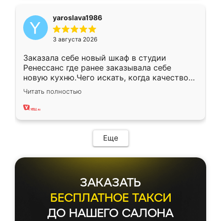
yaroslava1986
3 августа 2026
Заказала себе новый шкаф в студии
Ренессанс где ранее заказывала себе
новую кухню.Чего искать, когда качеством
вполне довольна. Служит кухня уже почти
Читать полностью
два года, нареканий нет.
Еще
ЗАКАЗАТЬ
БЕСПЛАТНОЕ ТАКСИ
ДО НАШЕГО САЛОНА