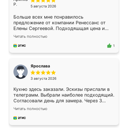
5 августа 2026
Больше всех мне понравилось
предложение от компании Ренессанс от
Елены Сергеевой. Подходяшщая цена и
короткие сроки изготовления. Приехавший
Читать полностью
для замера сотрудник Владислав
предложил по моему эскизу самый
1
подходящий вариант шкафа. Немного его
видоизменил, получилось даже лучше, чем
я хотела.
Ярослава
3 августа 2026
Кухню здесь заказали. Эскизы прислали в
телеграмм. Выбрали наиболее подходящий.
Согласовали день для замера. Через 3
недели кухня была уже готова. Остались
Читать полностью
довольны работой. Спасибо Ренессанс
мебель за качественную работу!