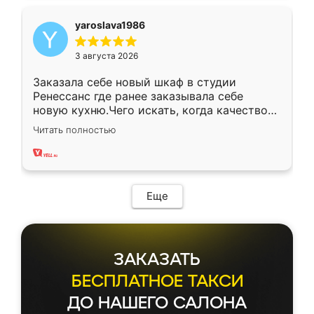
yaroslava1986
3 августа 2026
Заказала себе новый шкаф в студии
Ренессанс где ранее заказывала себе
новую кухню.Чего искать, когда качеством
вполне довольна. Служит кухня уже почти
Читать полностью
два года, нареканий нет.
Еще
ЗАКАЗАТЬ
БЕСПЛАТНОЕ ТАКСИ
ДО НАШЕГО САЛОНА