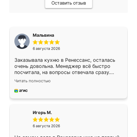
Оставить отзыв
Мальвина
6 августа 2026
Заказывала кухню в Ренессанс, осталась
очень довольна. Менеджер всё быстро
посчитала, на вопросы отвечала сразу.
Замерщик приехал в субботу, подошёл к
Читать полностью
делу со всей ответственностью. Собрали
за день, ребята работали аккуратно, даже
пыли почти не было. Качество отличное,
ящики ходят плавно, ничего не скрипит.
Всё подошло как влитое.
Игорь М.
6 августа 2026