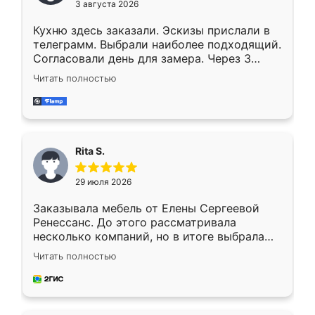
3 августа 2026
Кухню здесь заказали. Эскизы прислали в
телеграмм. Выбрали наиболее подходящий.
Согласовали день для замера. Через 3
недели кухня была уже готова. Остались
Читать полностью
довольны работой. Спасибо Ренессанс
мебель за качественную работу!
Rita S.
29 июля 2026
Заказывала мебель от Елены Сергеевой
Ренессанс. До этого рассматривала
несколько компаний, но в итоге выбрала
эту. Сначала обговорили условия, потом
Читать полностью
приехал замерщик, всё спокойно объяснил
и снял размеры. Изготовили в срок, с
доставкой тоже никаких проблем не
возникло. Сборку выполнили аккуратно,