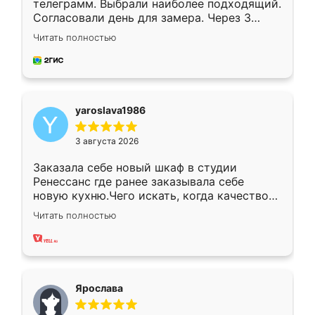
телеграмм. Выбрали наиболее подходящий.
Согласовали день для замера. Через 3
недели кухня была уже готова. Остались
Читать полностью
довольны работой. Спасибо Ренессанс
мебель за качественную работу!
yaroslava1986
3 августа 2026
Заказала себе новый шкаф в студии
Ренессанс где ранее заказывала себе
новую кухню.Чего искать, когда качеством
вполне довольна. Служит кухня уже почти
Читать полностью
два года, нареканий нет.
Ярослава