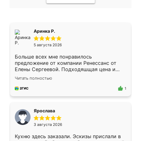
Аринка Р.
5 августа 2026
Больше всех мне понравилось
предложение от компании Ренессанс от
Елены Сергеевой. Подходяшщая цена и
короткие сроки изготовления. Приехавший
Читать полностью
для замера сотрудник Владислав
предложил по моему эскизу самый
1
подходящий вариант шкафа. Немного его
видоизменил, получилось даже лучше, чем
я хотела.
Ярослава
3 августа 2026
Кухню здесь заказали. Эскизы прислали в