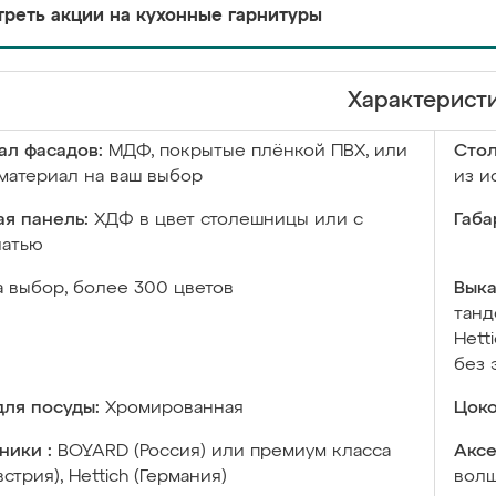
реть акции на кухонные гарнитуры
Характерист
ал фасадов:
МДФ, покрытые плёнкой ПВХ, или
Сто
материал на ваш выбор
из и
я панель:
ХДФ в цвет столешницы или с
Габа
чатью
а выбор, более 300 цветов
Выка
танд
Hett
без 
ля посуды:
Хромированная
Цоко
ники :
BOYARD (Россия) или премиум класса
Аксе
встрия), Hettich (Германия)
волш