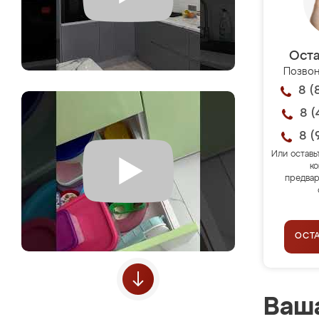
Оста
Позвон
8 (
8 (
8 (
Или оставь
ко
предвар
ОСТ
Ваша