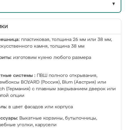
▼
ики
лешница:
пластиковая, толщина 26 мм или 38 мм;
скусственного камня, толщина 38 мм
риты:
изготовим кухню любого размера
тные системы :
ПВШ полного открывания,
ембоксы BOYARD (Россия), Blum (Австрия) или
ich (Германия) с плавным закрыванием дверок или
этой опции
ль:
в цвет фасадов или корпуса
ссуары:
Выкатные корзины, бутылочницы,
ебные уголки, карусели