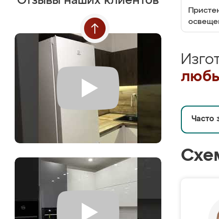
Отзывы наших клиентов
Пристен
освеще
Изго
любы
Часто 
Схе