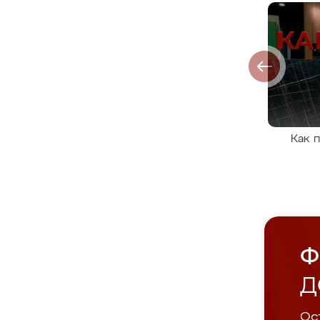
Как 
Ф
Д
Ост