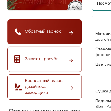
Посмот
Обратный звонок
Матери
другой 
Стенова
фотопе
Заказать расчёт
Цвет:
н
Бесплатный вызов
дизайнера-
Сушка д
замерщика
Подъем
Blum (А