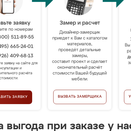
вьте заявку
Замер и расчет
ите по номерам
Дизайнер-замерщик
800) 511-89-55
приедет к Вам с каталогом
материалов,
Вы
495) 665-24-01
проведёт детальные
р
926) 409-68-13
замеры,
д
составит проект и сделает
з
те заявку на сайте для
окончательный расчёт
нсультации и
стоимости Вашей будущей
ительного расчёта
стоимости.
мебели.
ВЫЗВАТЬ ЗАМЕРЩИКА
АВИТЬ ЗАЯВКУ
 выгода при заказе у на