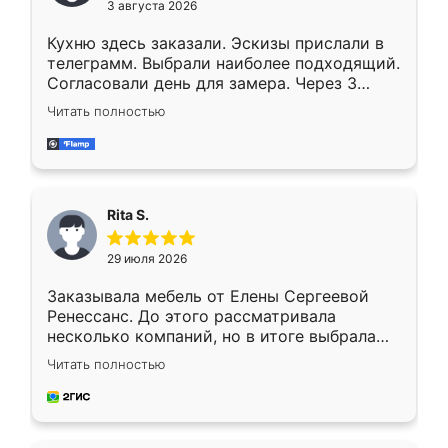
3 августа 2026
Кухню здесь заказали. Эскизы прислали в
телеграмм. Выбрали наиболее подходящий.
Согласовали день для замера. Через 3
недели кухня была уже готова. Остались
Читать полностью
довольны работой. Спасибо Ренессанс
мебель за качественную работу!
Rita S.
29 июля 2026
Заказывала мебель от Елены Сергеевой
Ренессанс. До этого рассматривала
несколько компаний, но в итоге выбрала
эту. Сначала обговорили условия, потом
Читать полностью
приехал замерщик, всё спокойно объяснил
и снял размеры. Изготовили в срок, с
доставкой тоже никаких проблем не
возникло. Сборку выполнили аккуратно,