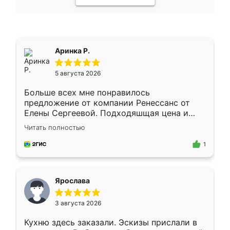
Аринка Р.
5 августа 2026
Больше всех мне понравилось
предложение от компании Ренессанс от
Елены Сергеевой. Подходяшщая цена и
короткие сроки изготовления. Приехавший
Читать полностью
для замера сотрудник Владислав
предложил по моему эскизу самый
1
подходящий вариант шкафа. Немного его
видоизменил, получилось даже лучше, чем
я хотела.
Ярослава
3 августа 2026
Кухню здесь заказали. Эскизы прислали в