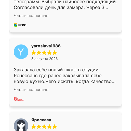
телеграмм. Выбрали наиболее подходящий.
Согласовали день для замера. Через 3
недели кухня была уже готова. Остались
Читать полностью
довольны работой. Спасибо Ренессанс
мебель за качественную работу!
yaroslava1986
3 августа 2026
Заказала себе новый шкаф в студии
Ренессанс где ранее заказывала себе
новую кухню.Чего искать, когда качеством
вполне довольна. Служит кухня уже почти
Читать полностью
два года, нареканий нет.
Ярослава