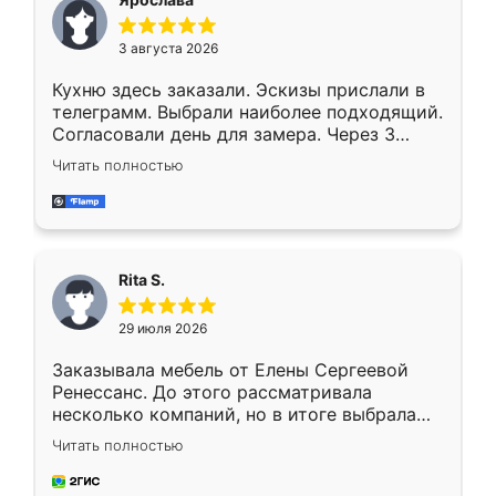
3 августа 2026
Кухню здесь заказали. Эскизы прислали в
телеграмм. Выбрали наиболее подходящий.
Согласовали день для замера. Через 3
недели кухня была уже готова. Остались
Читать полностью
довольны работой. Спасибо Ренессанс
мебель за качественную работу!
Rita S.
29 июля 2026
Заказывала мебель от Елены Сергеевой
Ренессанс. До этого рассматривала
несколько компаний, но в итоге выбрала
эту. Сначала обговорили условия, потом
Читать полностью
приехал замерщик, всё спокойно объяснил
и снял размеры. Изготовили в срок, с