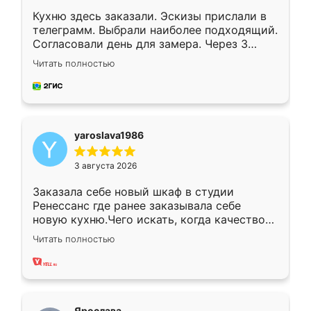
Кухню здесь заказали. Эскизы прислали в
телеграмм. Выбрали наиболее подходящий.
Согласовали день для замера. Через 3
недели кухня была уже готова. Остались
Читать полностью
довольны работой. Спасибо Ренессанс
мебель за качественную работу!
yaroslava1986
3 августа 2026
Заказала себе новый шкаф в студии
Ренессанс где ранее заказывала себе
новую кухню.Чего искать, когда качеством
вполне довольна. Служит кухня уже почти
Читать полностью
два года, нареканий нет.
Ярослава