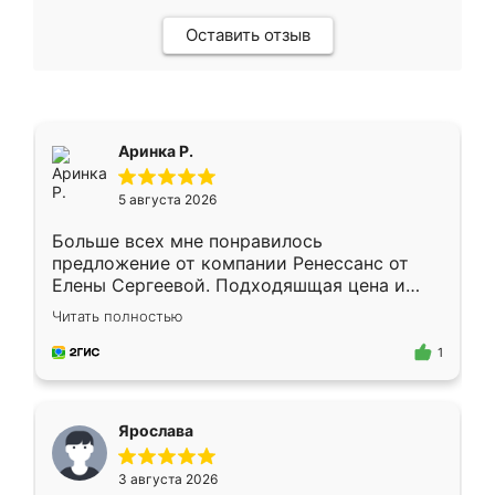
Оставить отзыв
Аринка Р.
5 августа 2026
Больше всех мне понравилось
предложение от компании Ренессанс от
Елены Сергеевой. Подходяшщая цена и
короткие сроки изготовления. Приехавший
Читать полностью
для замера сотрудник Владислав
предложил по моему эскизу самый
1
подходящий вариант шкафа. Немного его
видоизменил, получилось даже лучше, чем
я хотела.
Ярослава
3 августа 2026