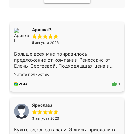
Аринка Р.
5 августа 2026
Больше всех мне понравилось
предложение от компании Ренессанс от
Елены Сергеевой. Подходяшщая цена и
короткие сроки изготовления. Приехавший
Читать полностью
для замера сотрудник Владислав
предложил по моему эскизу самый
1
подходящий вариант шкафа. Немного его
видоизменил, получилось даже лучше, чем
я хотела.
Ярослава
3 августа 2026
Кухню здесь заказали. Эскизы прислали в