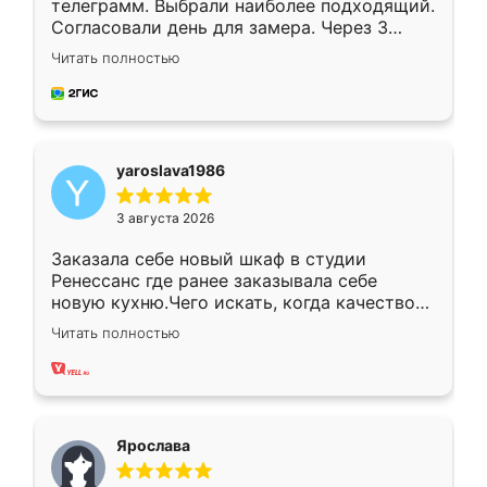
телеграмм. Выбрали наиболее подходящий.
Согласовали день для замера. Через 3
недели кухня была уже готова. Остались
Читать полностью
довольны работой. Спасибо Ренессанс
мебель за качественную работу!
yaroslava1986
3 августа 2026
Заказала себе новый шкаф в студии
Ренессанс где ранее заказывала себе
новую кухню.Чего искать, когда качеством
вполне довольна. Служит кухня уже почти
Читать полностью
два года, нареканий нет.
Ярослава