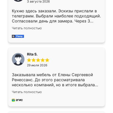
3 августа 2026
Кухню здесь заказали. Эскизы прислали в
телеграмм. Выбрали наиболее подходящий.
Согласовали день для замера. Через 3
недели кухня была уже готова. Остались
Читать полностью
довольны работой. Спасибо Ренессанс
мебель за качественную работу!
Rita S.
29 июля 2026
Заказывала мебель от Елены Сергеевой
Ренессанс. До этого рассматривала
несколько компаний, но в итоге выбрала
эту. Сначала обговорили условия, потом
Читать полностью
приехал замерщик, всё спокойно объяснил
и снял размеры. Изготовили в срок, с
доставкой тоже никаких проблем не
возникло. Сборку выполнили аккуратно,