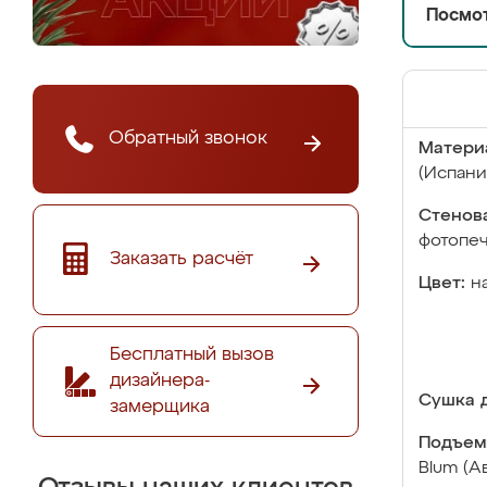
Посмот
Обратный звонок
Матери
(Испани
Стенова
фотопе
Заказать расчёт
Цвет:
н
Бесплатный вызов
дизайнера-
Сушка д
замерщика
Подъем
Blum (А