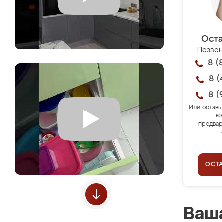
Оста
Позвон
8 (
8 (
8 (
Или оставь
ко
предвар
ОСТ
Ваша