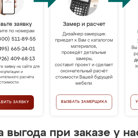
вьте заявку
Замер и расчет
ите по номерам
Дизайнер-замерщик
800) 511-89-55
приедет к Вам с каталогом
материалов,
Вы
495) 665-24-01
проведёт детальные
р
926) 409-68-13
замеры,
д
составит проект и сделает
з
те заявку на сайте для
окончательный расчёт
нсультации и
стоимости Вашей будущей
ительного расчёта
стоимости.
мебели.
ВЫЗВАТЬ ЗАМЕРЩИКА
АВИТЬ ЗАЯВКУ
 выгода при заказе у на