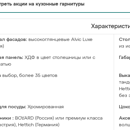
реть акции на кухонные гарнитуры
Характерист
ал фасадов:
высокоглянцевые Аlvic Luxe
Сто
я)
из и
я панель:
ХДФ в цвет столешницы или с
Габа
чатью
а выбор, более 35 цветов
Выка
танд
Hett
без 
ля посуды:
Хромированная
Цоко
ники :
BOYARD (Россия) или премиум класса
Аксе
встрия), Hettich (Германия)
волш