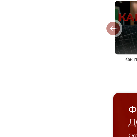
Как 
Ф
Д
Ост