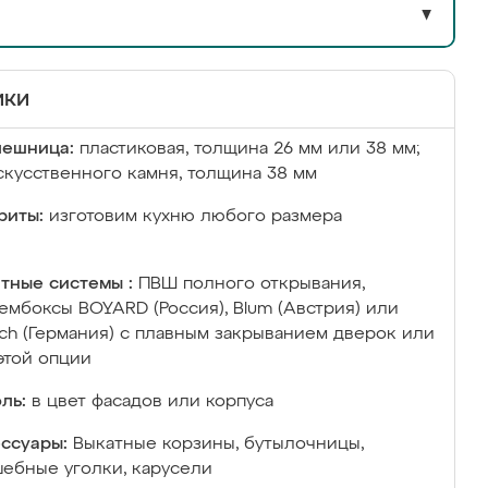
▼
ики
лешница:
пластиковая, толщина 26 мм или 38 мм;
скусственного камня, толщина 38 мм
риты:
изготовим кухню любого размера
тные системы :
ПВШ полного открывания,
ембоксы BOYARD (Россия), Blum (Австрия) или
ich (Германия) с плавным закрыванием дверок или
этой опции
ль:
в цвет фасадов или корпуса
ссуары:
Выкатные корзины, бутылочницы,
ебные уголки, карусели