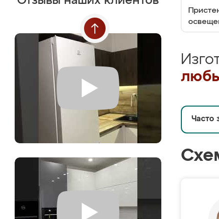
Отзывы наших клиентов
Пристен
освеще
Изго
любы
Часто 
Схе