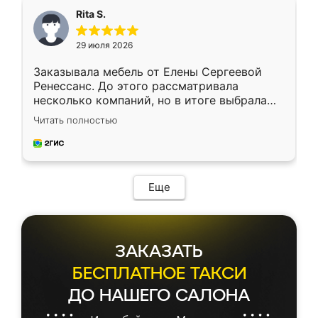
Rita S.
29 июля 2026
Заказывала мебель от Елены Сергеевой
Ренессанс. До этого рассматривала
несколько компаний, но в итоге выбрала
эту. Сначала обговорили условия, потом
Читать полностью
приехал замерщик, всё спокойно объяснил
и снял размеры. Изготовили в срок, с
доставкой тоже никаких проблем не
возникло. Сборку выполнили аккуратно,
мебель сразу встала на свое место без
Еще
каких-либо доработок. Качеством осталась
довольна, все выглядит так, как и ожидала.
ЗАКАЗАТЬ
БЕСПЛАТНОЕ ТАКСИ
ДО НАШЕГО САЛОНА