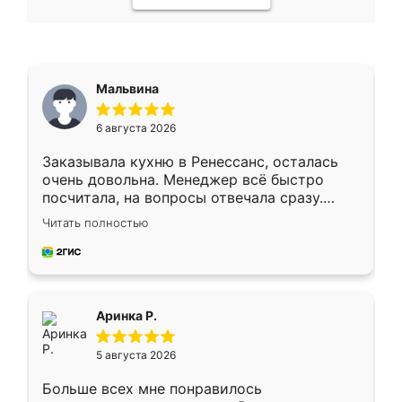
Мальвина
6 августа 2026
Заказывала кухню в Ренессанс, осталась
очень довольна. Менеджер всё быстро
посчитала, на вопросы отвечала сразу.
Замерщик приехал в субботу, подошёл к
Читать полностью
делу со всей ответственностью. Собрали
за день, ребята работали аккуратно, даже
пыли почти не было. Качество отличное,
ящики ходят плавно, ничего не скрипит.
Всё подошло как влитое.
Аринка Р.
5 августа 2026
Больше всех мне понравилось