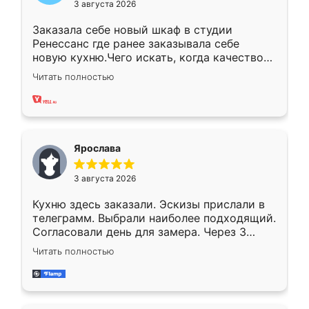
3 августа 2026
Заказала себе новый шкаф в студии
Ренессанс где ранее заказывала себе
новую кухню.Чего искать, когда качеством
вполне довольна. Служит кухня уже почти
Читать полностью
два года, нареканий нет.
Ярослава
3 августа 2026
Кухню здесь заказали. Эскизы прислали в
телеграмм. Выбрали наиболее подходящий.
Согласовали день для замера. Через 3
недели кухня была уже готова. Остались
Читать полностью
довольны работой. Спасибо Ренессанс
мебель за качественную работу!