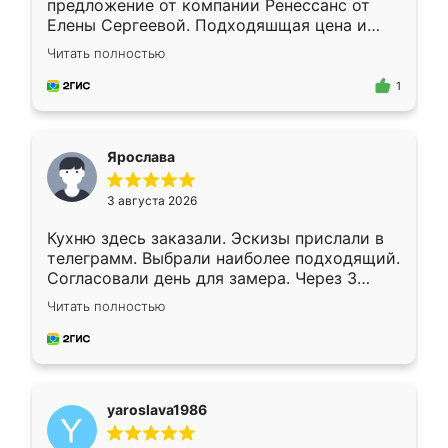
предложение от компании Ренессанс от
Елены Сергеевой. Подходяшщая цена и
короткие сроки изготовления. Приехавший
Читать полностью
для замера сотрудник Владислав
предложил по моему эскизу самый
1
подходящий вариант шкафа. Немного его
видоизменил, получилось даже лучше, чем
я хотела.
Ярослава
3 августа 2026
Кухню здесь заказали. Эскизы прислали в
телеграмм. Выбрали наиболее подходящий.
Согласовали день для замера. Через 3
недели кухня была уже готова. Остались
Читать полностью
довольны работой. Спасибо Ренессанс
мебель за качественную работу!
yaroslava1986