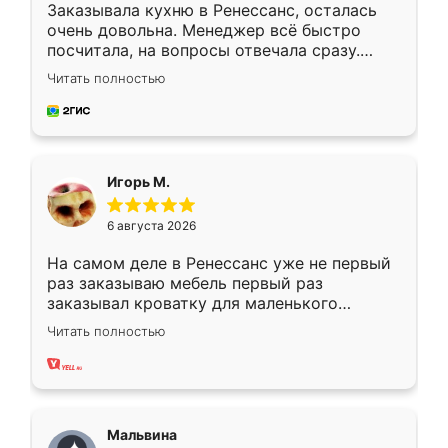
Заказывала кухню в Ренессанс, осталась
очень довольна. Менеджер всё быстро
посчитала, на вопросы отвечала сразу.
Замерщик приехал в субботу, подошёл к
Читать полностью
делу со всей ответственностью. Собрали
за день, ребята работали аккуратно, даже
пыли почти не было. Качество отличное,
ящики ходят плавно, ничего не скрипит.
Всё подошло как влитое.
Игорь М.
6 августа 2026
На самом деле в Ренессанс уже не первый
раз заказываю мебель первый раз
заказывал кроватку для маленького
ребёнка при его рождении ,во второй раз
Читать полностью
заказал шкаф-купе. По качеству очень
хорошее сборка достаточно быстрая,
также адекватные цены. До этого
сравнивал с разными конкурентами в этом
сегменте ,выбор у конкурентов куда
Мальвина
меньше, здесь же он более разнообразный.