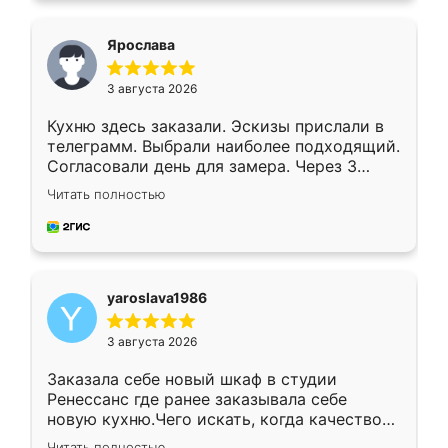
видоизменил, получилось даже лучше, чем
я хотела.
Ярослава
3 августа 2026
Кухню здесь заказали. Эскизы прислали в
телеграмм. Выбрали наиболее подходящий.
Согласовали день для замера. Через 3
недели кухня была уже готова. Остались
Читать полностью
довольны работой. Спасибо Ренессанс
мебель за качественную работу!
yaroslava1986
3 августа 2026
Заказала себе новый шкаф в студии
Ренессанс где ранее заказывала себе
новую кухню.Чего искать, когда качеством
вполне довольна. Служит кухня уже почти
Читать полностью