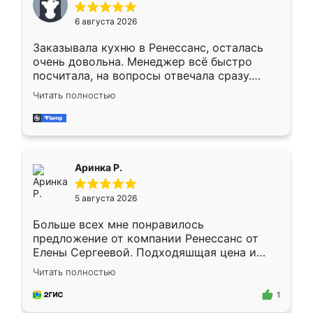
Мне нравится ,если что-то потребуется из
6 августа 2026
мебели буду заказывать только здесь.
Заказывала кухню в Ренессанс, осталась
очень довольна. Менеджер всё быстро
посчитала, на вопросы отвечала сразу.
Замерщик приехал в субботу, подошёл к
Читать полностью
делу со всей ответственностью. Собрали
за день, ребята работали аккуратно, даже
пыли почти не было. Качество отличное,
ящики ходят плавно, ничего не скрипит.
Всё подошло как влитое.
Аринка Р.
5 августа 2026
Больше всех мне понравилось
предложение от компании Ренессанс от
Елены Сергеевой. Подходяшщая цена и
короткие сроки изготовления. Приехавший
Читать полностью
для замера сотрудник Владислав
предложил по моему эскизу самый
1
подходящий вариант шкафа. Немного его