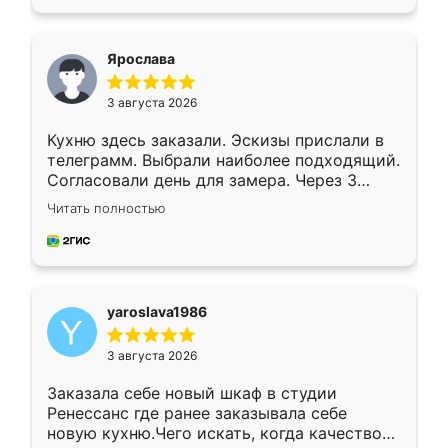
подходящий вариант шкафа. Немного его
видоизменил, получилось даже лучше, чем
я хотела.
Ярослава
3 августа 2026
Кухню здесь заказали. Эскизы прислали в
телеграмм. Выбрали наиболее подходящий.
Согласовали день для замера. Через 3
недели кухня была уже готова. Остались
Читать полностью
довольны работой. Спасибо Ренессанс
мебель за качественную работу!
yaroslava1986
3 августа 2026
Заказала себе новый шкаф в студии
Ренессанс где ранее заказывала себе
новую кухню.Чего искать, когда качеством