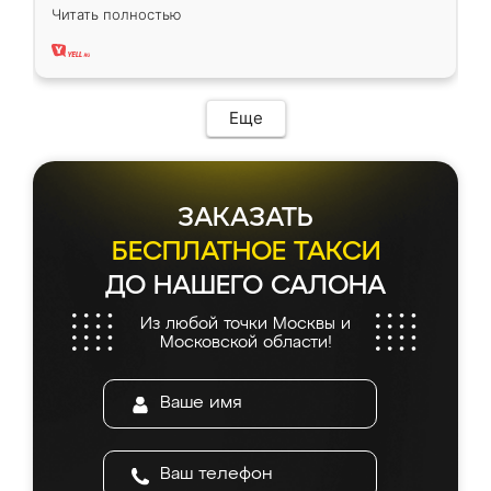
вполне довольна. Служит кухня уже почти
Читать полностью
два года, нареканий нет.
Еще
ЗАКАЗАТЬ
БЕСПЛАТНОЕ ТАКСИ
ДО НАШЕГО САЛОНА
Из любой точки Москвы и
Московской области!