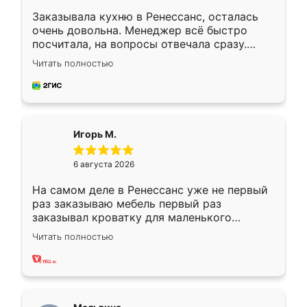
Заказывала кухню в Ренессанс, осталась
очень довольна. Менеджер всё быстро
посчитала, на вопросы отвечала сразу.
Замерщик приехал в субботу, подошёл к
Читать полностью
делу со всей ответственностью. Собрали
за день, ребята работали аккуратно, даже
пыли почти не было. Качество отличное,
ящики ходят плавно, ничего не скрипит.
Всё подошло как влитое.
Игорь М.
6 августа 2026
На самом деле в Ренессанс уже не первый
раз заказываю мебель первый раз
заказывал кроватку для маленького
ребёнка при его рождении ,во второй раз
Читать полностью
заказал шкаф-купе. По качеству очень
хорошее сборка достаточно быстрая,
также адекватные цены. До этого
сравнивал с разными конкурентами в этом
сегменте ,выбор у конкурентов куда