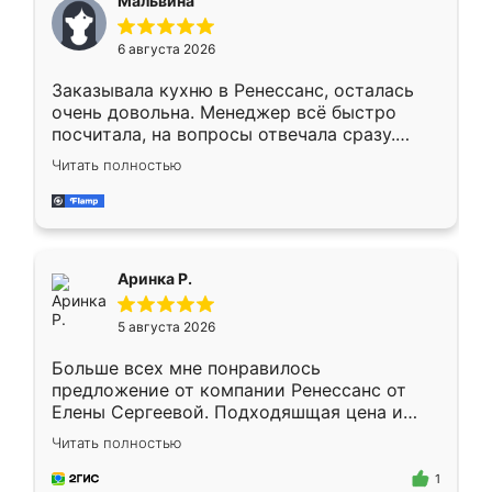
Мальвина
меньше, здесь же он более разнообразный.
Мне нравится ,если что-то потребуется из
6 августа 2026
мебели буду заказывать только здесь.
Заказывала кухню в Ренессанс, осталась
очень довольна. Менеджер всё быстро
посчитала, на вопросы отвечала сразу.
Замерщик приехал в субботу, подошёл к
Читать полностью
делу со всей ответственностью. Собрали
за день, ребята работали аккуратно, даже
пыли почти не было. Качество отличное,
ящики ходят плавно, ничего не скрипит.
Всё подошло как влитое.
Аринка Р.
5 августа 2026
Больше всех мне понравилось
предложение от компании Ренессанс от
Елены Сергеевой. Подходяшщая цена и
короткие сроки изготовления. Приехавший
Читать полностью
для замера сотрудник Владислав
предложил по моему эскизу самый
1