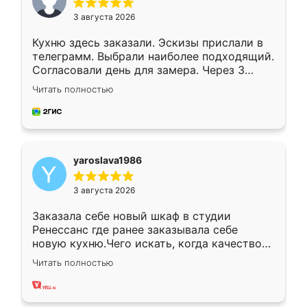
3 августа 2026
Кухню здесь заказали. Эскизы прислали в
телеграмм. Выбрали наиболее подходящий.
Согласовали день для замера. Через 3
недели кухня была уже готова. Остались
Читать полностью
довольны работой. Спасибо Ренессанс
мебель за качественную работу!
yaroslava1986
3 августа 2026
Заказала себе новый шкаф в студии
Ренессанс где ранее заказывала себе
новую кухню.Чего искать, когда качеством
вполне довольна. Служит кухня уже почти
Читать полностью
два года, нареканий нет.