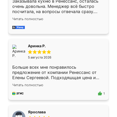
Заказывала кухню в Ренессанс, осталась
очень довольна. Менеджер всё быстро
посчитала, на вопросы отвечала сразу.
Замерщик приехал в субботу, подошёл к
Читать полностью
делу со всей ответственностью. Собрали
за день, ребята работали аккуратно, даже
пыли почти не было. Качество отличное,
ящики ходят плавно, ничего не скрипит.
Всё подошло как влитое.
Аринка Р.
5 августа 2026
Больше всех мне понравилось
предложение от компании Ренессанс от
Елены Сергеевой. Подходяшщая цена и
короткие сроки изготовления. Приехавший
Читать полностью
для замера сотрудник Владислав
предложил по моему эскизу самый
1
подходящий вариант шкафа. Немного его
видоизменил, получилось даже лучше, чем
я хотела.
Ярослава