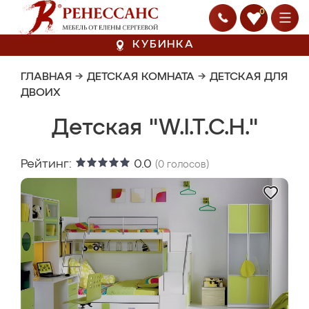
0
КУБИНКА
ГЛАВНАЯ
→
ДЕТСКАЯ КОМНАТА
→
ДЕТСКАЯ ДЛЯ
ДВОИХ
Детская "W.I.T.C.H."
Рейтинг:
0.0
(
0
голосов)