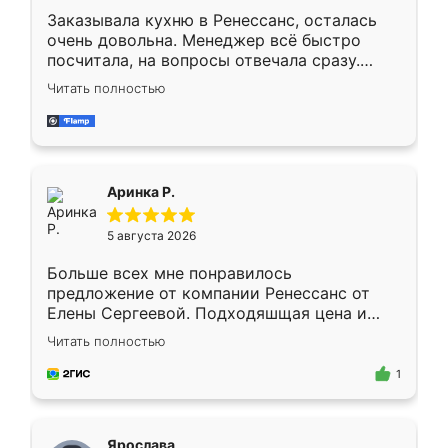
Заказывала кухню в Ренессанс, осталась
очень довольна. Менеджер всё быстро
посчитала, на вопросы отвечала сразу.
Замерщик приехал в субботу, подошёл к
Читать полностью
делу со всей ответственностью. Собрали
за день, ребята работали аккуратно, даже
пыли почти не было. Качество отличное,
ящики ходят плавно, ничего не скрипит.
Всё подошло как влитое.
Аринка Р.
5 августа 2026
Больше всех мне понравилось
предложение от компании Ренессанс от
Елены Сергеевой. Подходяшщая цена и
короткие сроки изготовления. Приехавший
Читать полностью
для замера сотрудник Владислав
предложил по моему эскизу самый
1
подходящий вариант шкафа. Немного его
видоизменил, получилось даже лучше, чем
я хотела.
Ярослава