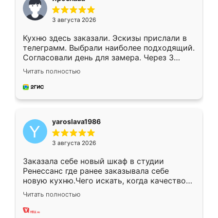
3 августа 2026
Кухню здесь заказали. Эскизы прислали в
телеграмм. Выбрали наиболее подходящий.
Согласовали день для замера. Через 3
недели кухня была уже готова. Остались
Читать полностью
довольны работой. Спасибо Ренессанс
мебель за качественную работу!
yaroslava1986
3 августа 2026
Заказала себе новый шкаф в студии
Ренессанс где ранее заказывала себе
новую кухню.Чего искать, когда качеством
вполне довольна. Служит кухня уже почти
Читать полностью
два года, нареканий нет.