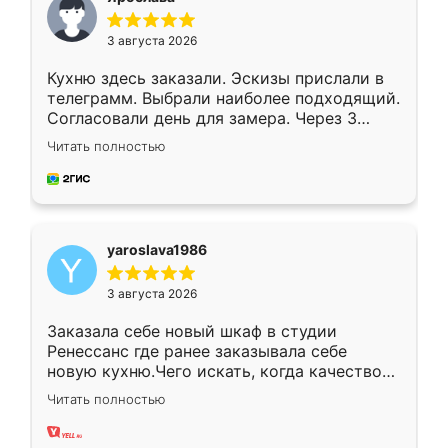
3 августа 2026
Кухню здесь заказали. Эскизы прислали в
телеграмм. Выбрали наиболее подходящий.
Согласовали день для замера. Через 3
недели кухня была уже готова. Остались
Читать полностью
довольны работой. Спасибо Ренессанс
мебель за качественную работу!
yaroslava1986
3 августа 2026
Заказала себе новый шкаф в студии
Ренессанс где ранее заказывала себе
новую кухню.Чего искать, когда качеством
вполне довольна. Служит кухня уже почти
Читать полностью
два года, нареканий нет.