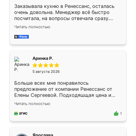
Заказывала кухню в Ренессанс, осталась
очень довольна. Менеджер всё быстро
посчитала, на вопросы отвечала сразу.
Замерщик приехал в субботу, подошёл к
Читать полностью
делу со всей ответственностью. Собрали
за день, ребята работали аккуратно, даже
пыли почти не было. Качество отличное,
ящики ходят плавно, ничего не скрипит.
Всё подошло как влитое.
Аринка Р.
5 августа 2026
Больше всех мне понравилось
предложение от компании Ренессанс от
Елены Сергеевой. Подходяшщая цена и
короткие сроки изготовления. Приехавший
Читать полностью
для замера сотрудник Владислав
предложил по моему эскизу самый
1
подходящий вариант шкафа. Немного его
видоизменил, получилось даже лучше, чем
я хотела.
Ярослава