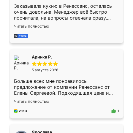
Заказывала кухню в Ренессанс, осталась
очень довольна. Менеджер всё быстро
посчитала, на вопросы отвечала сразу.
Замерщик приехал в субботу, подошёл к
Читать полностью
делу со всей ответственностью. Собрали
за день, ребята работали аккуратно, даже
пыли почти не было. Качество отличное,
ящики ходят плавно, ничего не скрипит.
Всё подошло как влитое.
Аринка Р.
5 августа 2026
Больше всех мне понравилось
предложение от компании Ренессанс от
Елены Сергеевой. Подходяшщая цена и
короткие сроки изготовления. Приехавший
Читать полностью
для замера сотрудник Владислав
предложил по моему эскизу самый
1
подходящий вариант шкафа. Немного его
видоизменил, получилось даже лучше, чем
я хотела.
Ярослава