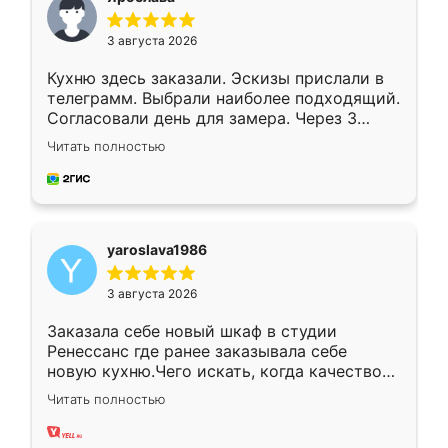
3 августа 2026
Кухню здесь заказали. Эскизы прислали в
телеграмм. Выбрали наиболее подходящий.
Согласовали день для замера. Через 3
недели кухня была уже готова. Остались
Читать полностью
довольны работой. Спасибо Ренессанс
мебель за качественную работу!
yaroslava1986
3 августа 2026
Заказала себе новый шкаф в студии
Ренессанс где ранее заказывала себе
новую кухню.Чего искать, когда качеством
вполне довольна. Служит кухня уже почти
Читать полностью
два года, нареканий нет.