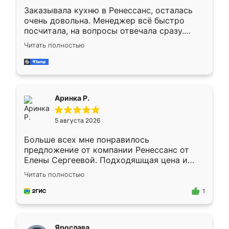
Заказывала кухню в Ренессанс, осталась
очень довольна. Менеджер всё быстро
посчитала, на вопросы отвечала сразу.
Замерщик приехал в субботу, подошёл к
Читать полностью
делу со всей ответственностью. Собрали
за день, ребята работали аккуратно, даже
пыли почти не было. Качество отличное,
ящики ходят плавно, ничего не скрипит.
Всё подошло как влитое.
Аринка Р.
5 августа 2026
Больше всех мне понравилось
предложение от компании Ренессанс от
Елены Сергеевой. Подходяшщая цена и
короткие сроки изготовления. Приехавший
Читать полностью
для замера сотрудник Владислав
предложил по моему эскизу самый
1
подходящий вариант шкафа. Немного его
видоизменил, получилось даже лучше, чем
я хотела.
Ярослава