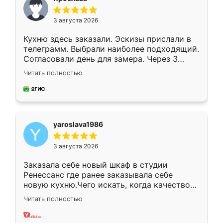
3 августа 2026
Кухню здесь заказали. Эскизы прислали в
телеграмм. Выбрали наиболее подходящий.
Согласовали день для замера. Через 3
недели кухня была уже готова. Остались
Читать полностью
довольны работой. Спасибо Ренессанс
мебель за качественную работу!
yaroslava1986
3 августа 2026
Заказала себе новый шкаф в студии
Ренессанс где ранее заказывала себе
новую кухню.Чего искать, когда качеством
вполне довольна. Служит кухня уже почти
Читать полностью
два года, нареканий нет.