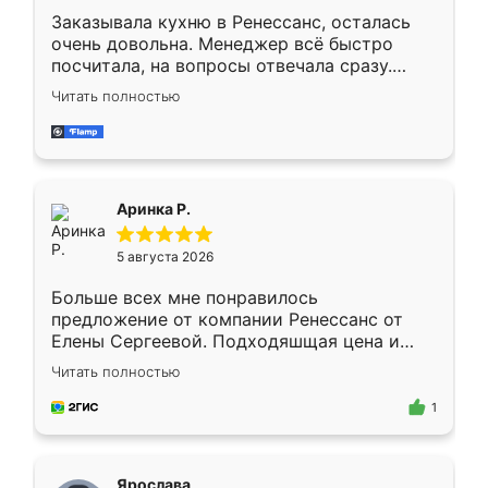
Заказывала кухню в Ренессанс, осталась
очень довольна. Менеджер всё быстро
посчитала, на вопросы отвечала сразу.
Замерщик приехал в субботу, подошёл к
Читать полностью
делу со всей ответственностью. Собрали
за день, ребята работали аккуратно, даже
пыли почти не было. Качество отличное,
ящики ходят плавно, ничего не скрипит.
Всё подошло как влитое.
Аринка Р.
5 августа 2026
Больше всех мне понравилось
предложение от компании Ренессанс от
Елены Сергеевой. Подходяшщая цена и
короткие сроки изготовления. Приехавший
Читать полностью
для замера сотрудник Владислав
предложил по моему эскизу самый
1
подходящий вариант шкафа. Немного его
видоизменил, получилось даже лучше, чем
я хотела.
Ярослава