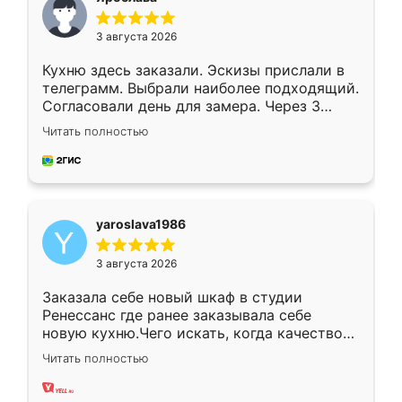
3 августа 2026
Кухню здесь заказали. Эскизы прислали в
телеграмм. Выбрали наиболее подходящий.
Согласовали день для замера. Через 3
недели кухня была уже готова. Остались
Читать полностью
довольны работой. Спасибо Ренессанс
мебель за качественную работу!
yaroslava1986
3 августа 2026
Заказала себе новый шкаф в студии
Ренессанс где ранее заказывала себе
новую кухню.Чего искать, когда качеством
вполне довольна. Служит кухня уже почти
Читать полностью
два года, нареканий нет.