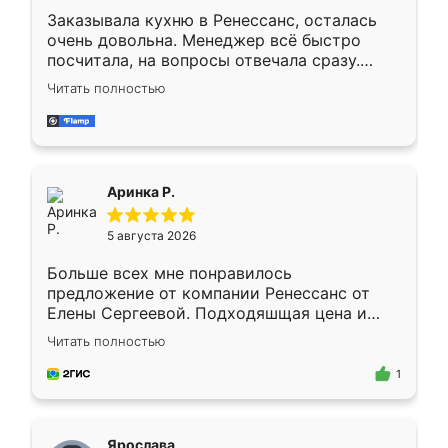
Заказывала кухню в Ренессанс, осталась
очень довольна. Менеджер всё быстро
посчитала, на вопросы отвечала сразу.
Замерщик приехал в субботу, подошёл к
Читать полностью
делу со всей ответственностью. Собрали
за день, ребята работали аккуратно, даже
пыли почти не было. Качество отличное,
ящики ходят плавно, ничего не скрипит.
Всё подошло как влитое.
Аринка Р.
5 августа 2026
Больше всех мне понравилось
предложение от компании Ренессанс от
Елены Сергеевой. Подходяшщая цена и
короткие сроки изготовления. Приехавший
Читать полностью
для замера сотрудник Владислав
предложил по моему эскизу самый
1
подходящий вариант шкафа. Немного его
видоизменил, получилось даже лучше, чем
я хотела.
Ярослава