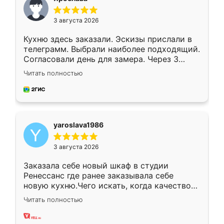
3 августа 2026
Кухню здесь заказали. Эскизы прислали в
телеграмм. Выбрали наиболее подходящий.
Согласовали день для замера. Через 3
недели кухня была уже готова. Остались
Читать полностью
довольны работой. Спасибо Ренессанс
мебель за качественную работу!
yaroslava1986
3 августа 2026
Заказала себе новый шкаф в студии
Ренессанс где ранее заказывала себе
новую кухню.Чего искать, когда качеством
вполне довольна. Служит кухня уже почти
Читать полностью
два года, нареканий нет.