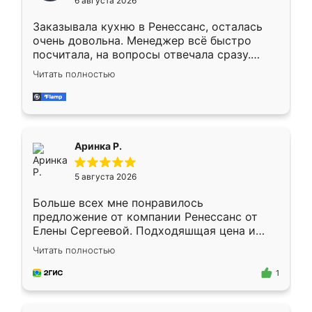
6 августа 2026
мебели буду заказывать только здесь.
Заказывала кухню в Ренессанс, осталась
очень довольна. Менеджер всё быстро
посчитала, на вопросы отвечала сразу.
Замерщик приехал в субботу, подошёл к
Читать полностью
делу со всей ответственностью. Собрали
за день, ребята работали аккуратно, даже
пыли почти не было. Качество отличное,
ящики ходят плавно, ничего не скрипит.
Всё подошло как влитое.
Аринка Р.
5 августа 2026
Больше всех мне понравилось
предложение от компании Ренессанс от
Елены Сергеевой. Подходяшщая цена и
короткие сроки изготовления. Приехавший
Читать полностью
для замера сотрудник Владислав
предложил по моему эскизу самый
1
подходящий вариант шкафа. Немного его
видоизменил, получилось даже лучше, чем