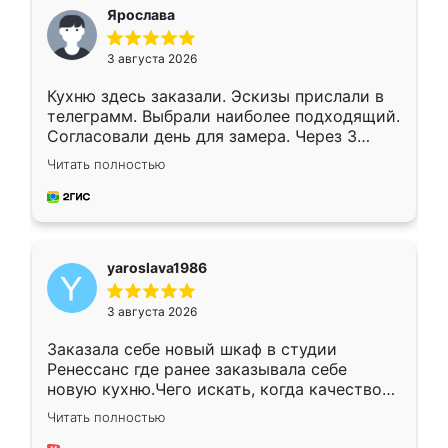
я хотела.
Ярослава
3 августа 2026
Кухню здесь заказали. Эскизы прислали в
телеграмм. Выбрали наиболее подходящий.
Согласовали день для замера. Через 3
недели кухня была уже готова. Остались
Читать полностью
довольны работой. Спасибо Ренессанс
мебель за качественную работу!
yaroslava1986
3 августа 2026
Заказала себе новый шкаф в студии
Ренессанс где ранее заказывала себе
новую кухню.Чего искать, когда качеством
вполне довольна. Служит кухня уже почти
Читать полностью
два года, нареканий нет.