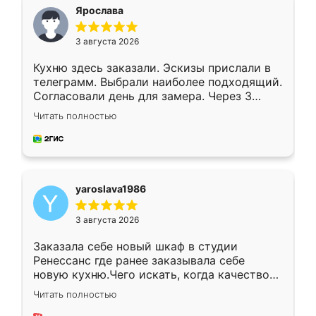
я хотела.
Ярослава
3 августа 2026
Кухню здесь заказали. Эскизы прислали в
телеграмм. Выбрали наиболее подходящий.
Согласовали день для замера. Через 3
недели кухня была уже готова. Остались
Читать полностью
довольны работой. Спасибо Ренессанс
мебель за качественную работу!
yaroslava1986
3 августа 2026
Заказала себе новый шкаф в студии
Ренессанс где ранее заказывала себе
новую кухню.Чего искать, когда качеством
вполне довольна. Служит кухня уже почти
Читать полностью
два года, нареканий нет.