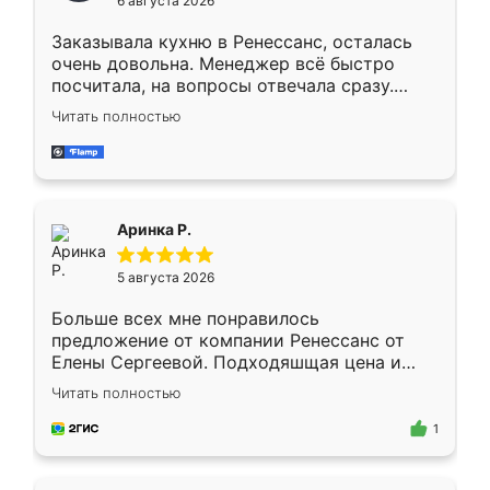
6 августа 2026
мебели буду заказывать только здесь.
Заказывала кухню в Ренессанс, осталась
очень довольна. Менеджер всё быстро
посчитала, на вопросы отвечала сразу.
Замерщик приехал в субботу, подошёл к
Читать полностью
делу со всей ответственностью. Собрали
за день, ребята работали аккуратно, даже
пыли почти не было. Качество отличное,
ящики ходят плавно, ничего не скрипит.
Всё подошло как влитое.
Аринка Р.
5 августа 2026
Больше всех мне понравилось
предложение от компании Ренессанс от
Елены Сергеевой. Подходяшщая цена и
короткие сроки изготовления. Приехавший
Читать полностью
для замера сотрудник Владислав
предложил по моему эскизу самый
1
подходящий вариант шкафа. Немного его
видоизменил, получилось даже лучше, чем