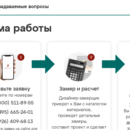
задаваемые вопросы
ма работы
вьте заявку
Замер и расчет
ите по номерам
Дизайнер-замерщик
800) 511-89-55
приедет к Вам с каталогом
материалов,
Вы
495) 665-24-01
проведёт детальные
р
926) 409-68-13
замеры,
д
составит проект и сделает
з
те заявку на сайте для