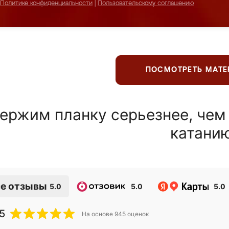
Политике конфиденциальности
|
Пользовательскому соглашению
ПОСМОТРЕТЬ МАТ
ержим планку серьезнее, чем
катани
е отзывы
5.0
5.0
5.0
5
На основе
945
оценок