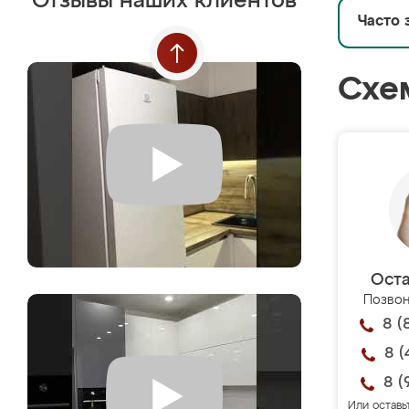
Отзывы наших клиентов
Часто 
Схе
Оста
Позвон
8 (
8 (
8 (
Или оставь