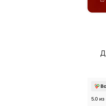
Д
Вс
5.0
из 