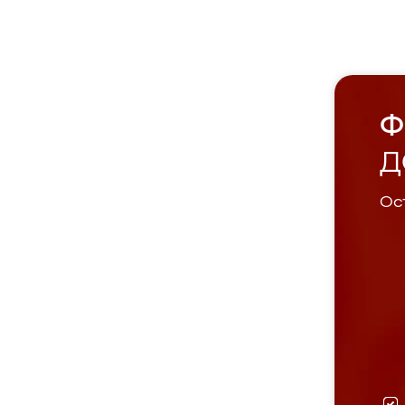
Ф
Д
Ост