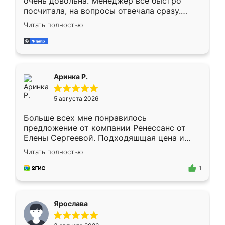
очень довольна. Менеджер всё быстро
посчитала, на вопросы отвечала сразу.
Замерщик приехал в субботу, подошёл к
Читать полностью
делу со всей ответственностью. Собрали
за день, ребята работали аккуратно, даже
пыли почти не было. Качество отличное,
ящики ходят плавно, ничего не скрипит.
Всё подошло как влитое.
Аринка Р.
5 августа 2026
Больше всех мне понравилось
предложение от компании Ренессанс от
Елены Сергеевой. Подходяшщая цена и
короткие сроки изготовления. Приехавший
Читать полностью
для замера сотрудник Владислав
предложил по моему эскизу самый
1
подходящий вариант шкафа. Немного его
видоизменил, получилось даже лучше, чем
я хотела.
Ярослава