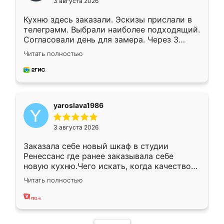
3 августа 2026
Кухню здесь заказали. Эскизы прислали в
телеграмм. Выбрали наиболее подходящий.
Согласовали день для замера. Через 3
недели кухня была уже готова. Остались
Читать полностью
довольны работой. Спасибо Ренессанс
мебель за качественную работу!
yaroslava1986
3 августа 2026
Заказала себе новый шкаф в студии
Ренессанс где ранее заказывала себе
новую кухню.Чего искать, когда качеством
вполне довольна. Служит кухня уже почти
Читать полностью
два года, нареканий нет.