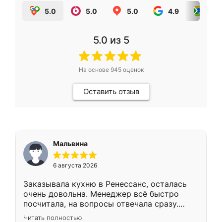
5.0
5.0
5.0
4.9
5.0
5.0
из 5
На основе
945
оценок
Оставить отзыв
Мальвина
6 августа 2026
Заказывала кухню в Ренессанс, осталась
очень довольна. Менеджер всё быстро
посчитала, на вопросы отвечала сразу.
Замерщик приехал в субботу, подошёл к
Читать полностью