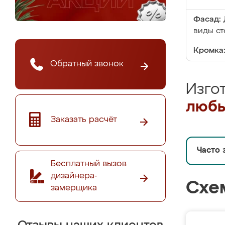
Фасад:
виды ст
Кромка
Обратный звонок
Изго
любы
Заказать расчёт
Часто 
Бесплатный вызов
дизайнера-
Схе
замерщика