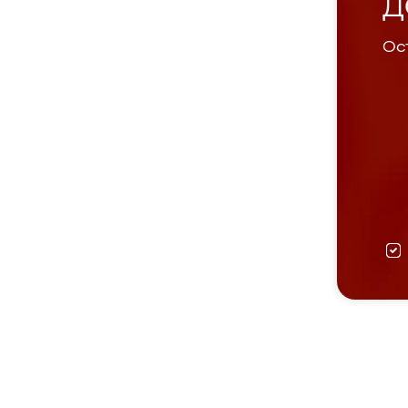
Д
Ост