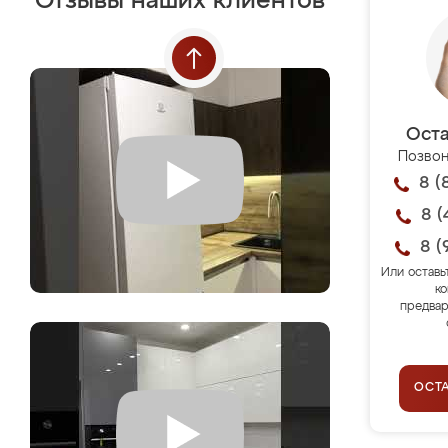
Отзывы наших клиентов
Оста
Позвон
8 (
8 (
8 (
Или оставь
ко
предвар
ОСТ