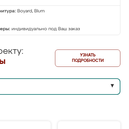
итура:
Boyard, Blum
еры:
индивидуально под Ваш заказ
екту:
УЗНАТЬ
лы
ПОДРОБНОСТИ
▼