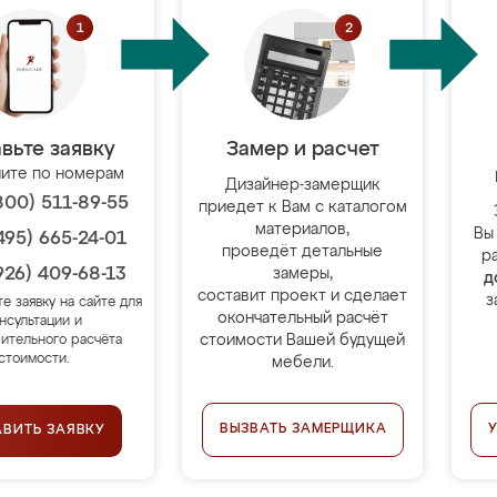
вьте заявку
Замер и расчет
ите по номерам
Дизайнер-замерщик
800) 511-89-55
приедет к Вам с каталогом
материалов,
Вы
495) 665-24-01
проведёт детальные
р
926) 409-68-13
замеры,
д
составит проект и сделает
з
те заявку на сайте для
окончательный расчёт
нсультации и
стоимости Вашей будущей
ительного расчёта
стоимости.
мебели.
ВЫЗВАТЬ ЗАМЕРЩИКА
АВИТЬ ЗАЯВКУ