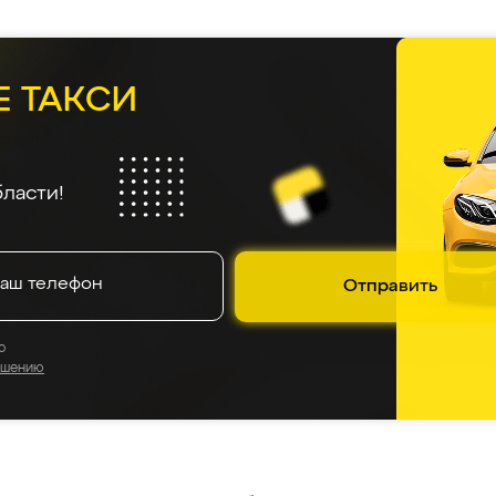
Е ТАКСИ
ласти!
Отправить
о
ашению